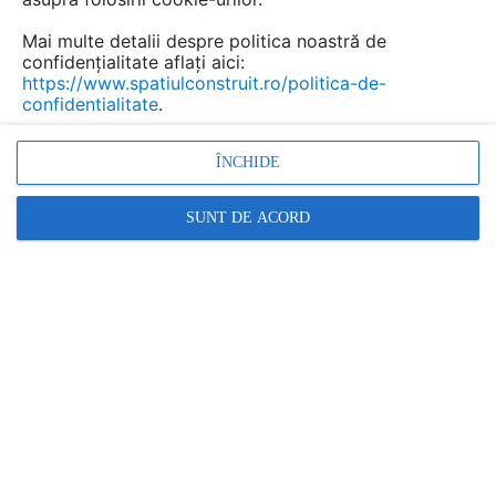
Mai multe detalii despre politica noastră de
confidențialitate aflați aici:
https://www.spatiulconstruit.ro/politica-de-
confidentialitate
.
ÎNCHIDE
CELCO
SUNT DE ACORD
Mortare adezive pentru termosisteme
RESTRANGE
18 ARTICOLE