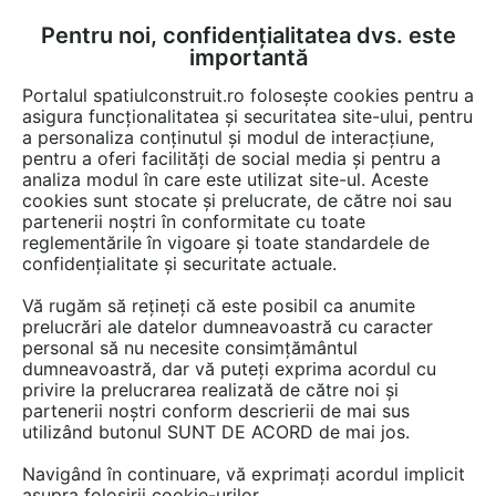
Pentru noi, confidențialitatea dvs. este
FĂ-ȚI CONT
LOGIN
importantă
CUM SE FACE
Portalul spatiulconstruit.ro folosește cookies pentru a
asigura funcționalitatea și securitatea site-ului, pentru
a personaliza conținutul și modul de interacțiune,
pentru a oferi facilități de social media și pentru a
analiza modul în care este utilizat site-ul. Aceste
cookies sunt stocate și prelucrate, de către noi sau
Afla totul despre "Izolatie"
partenerii noștri în conformitate cu toate
reglementările în vigoare și toate standardele de
confidențialitate și securitate actuale.
RESTRANGE
1 GAMA DE PRODUSE
Vă rugăm să rețineți că este posibil ca anumite
prelucrări ale datelor dumneavoastră cu caracter
personal să nu necesite consimțământul
dumneavoastră, dar vă puteți exprima acordul cu
privire la prelucrarea realizată de către noi și
partenerii noștri conform descrierii de mai sus
utilizând butonul SUNT DE ACORD de mai jos.
Navigând în continuare, vă exprimați acordul implicit
asupra folosirii cookie-urilor.