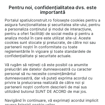
Pentru noi, confidențialitatea dvs. este
FĂ-ȚI CONT
LOGIN
importantă
CUM SE FACE
Portalul spatiulconstruit.ro folosește cookies pentru a
asigura funcționalitatea și securitatea site-ului, pentru
a personaliza conținutul și modul de interacțiune,
pentru a oferi facilități de social media și pentru a
analiza modul în care este utilizat site-ul. Aceste
cookies sunt stocate și prelucrate, de către noi sau
Afla totul despre "Garnituri
partenerii noștri în conformitate cu toate
reglementările în vigoare și toate standardele de
de izolare acustică"
confidențialitate și securitate actuale.
Vă rugăm să rețineți că este posibil ca anumite
prelucrări ale datelor dumneavoastră cu caracter
RESTRANGE
1 ARTICOL
personal să nu necesite consimțământul
dumneavoastră, dar vă puteți exprima acordul cu
privire la prelucrarea realizată de către noi și
partenerii noștri conform descrierii de mai sus
utilizând butonul SUNT DE ACORD de mai jos.
Navigând în continuare, vă exprimați acordul implicit
asupra folosirii cookie-urilor.