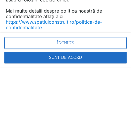
Mai multe detalii despre politica noastră de
confidențialitate aflați aici:
https://www.spatiulconstruit.ro/politica-de-
confidentialitate
.
ÎNCHIDE
SUNT DE ACORD
Șuruburi pentru lemn T-FAST® Plus: Descoperiți ultima
gen...