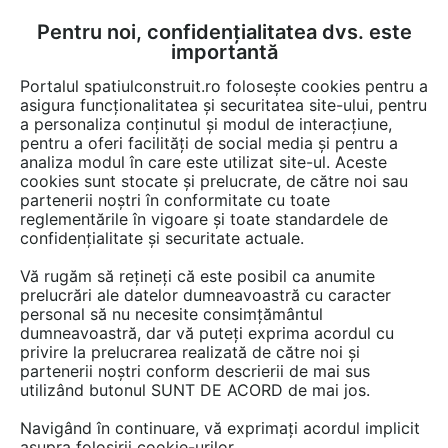
Pentru noi, confidențialitatea dvs. este
FĂ-ȚI CONT
LOGIN
importantă
CUM SE FACE
Portalul spatiulconstruit.ro folosește cookies pentru a
asigura funcționalitatea și securitatea site-ului, pentru
a personaliza conținutul și modul de interacțiune,
pentru a oferi facilități de social media și pentru a
analiza modul în care este utilizat site-ul. Aceste
cookies sunt stocate și prelucrate, de către noi sau
Afla totul despre "Fixare
partenerii noștri în conformitate cu toate
reglementările în vigoare și toate standardele de
componente din lemn"
confidențialitate și securitate actuale.
Vă rugăm să rețineți că este posibil ca anumite
prelucrări ale datelor dumneavoastră cu caracter
RESTRANGE
1 ARTICOL
personal să nu necesite consimțământul
dumneavoastră, dar vă puteți exprima acordul cu
privire la prelucrarea realizată de către noi și
partenerii noștri conform descrierii de mai sus
utilizând butonul SUNT DE ACORD de mai jos.
Navigând în continuare, vă exprimați acordul implicit
asupra folosirii cookie-urilor.