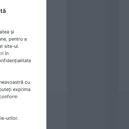
ntă
atea și
une, pentru a
t site-ul.
ri în
nfidențialitate
mneavoastră cu
puteți exprima
i conform
e-urilor.