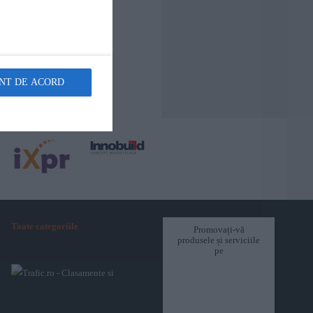
NT DE ACORD
Toate categoriile
Promovați-vă
produsele și serviciile
pe