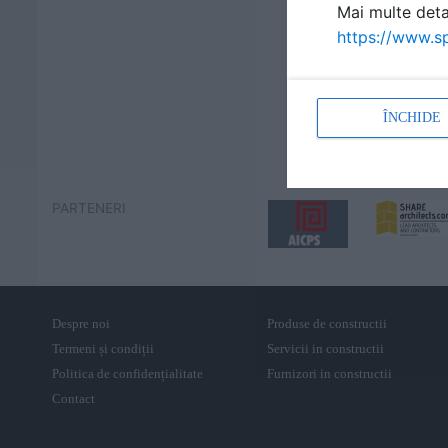
Mai multe detal
https://www.sp
ÎNCHIDE
PARTENERI
Despre noi
Produse de constructii
Termeni și condiții
Servicii in constructii
Politica de confidențialitate
Furnizori in constructii
Contact