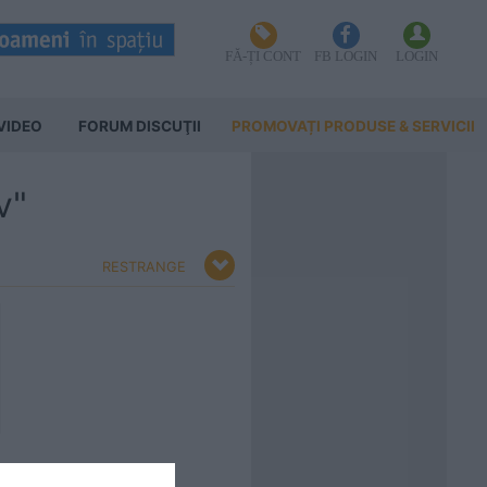
FĂ-ȚI CONT
FB LOGIN
LOGIN
VIDEO
FORUM DISCUŢII
PROMOVAȚI PRODUSE & SERVICII
v"
RESTRANGE