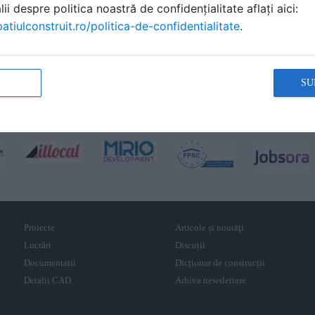
ii despre politica noastră de confidențialitate aflați aici:
atiulconstruit.ro/politica-de-confidentialitate
.
SU
Proiecte
Articole și noutăţi
Lucrări
Discuții
Documentatii
Dicționar de construcții
Detalii CAD
Arhiva newslettere