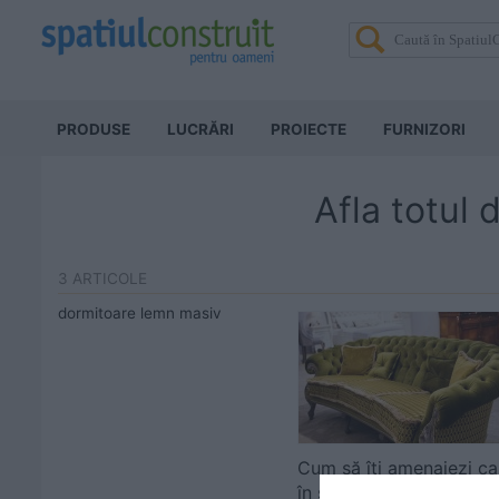
PRODUSE
LUCRĂRI
PROIECTE
FURNIZORI
Afla totul
3 ARTICOLE
dormitoare lemn masiv
Cum să îți amenajezi c
în stilul Dopamine Deco