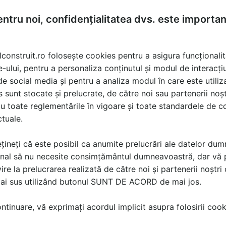
ntru noi, confidențialitatea dvs. este importa
lconstruit.ro folosește cookies pentru a asigura funcționalit
e-ului, pentru a personaliza conținutul și modul de interacți
i de social media și pentru a analiza modul în care este utiliza
sunt stocate și prelucrate, de către noi sau partenerii noșt
u toate reglementările în vigoare și toate standardele de co
ctuale.
țineți că este posibil ca anumite prelucrări ale datelor du
nal să nu necesite consimțământul dumneavoastră, dar vă 
ire la prelucrarea realizată de către noi și partenerii noștr
mai sus utilizând butonul SUNT DE ACORD de mai jos.
tinuare, vă exprimați acordul implicit asupra folosirii cooki