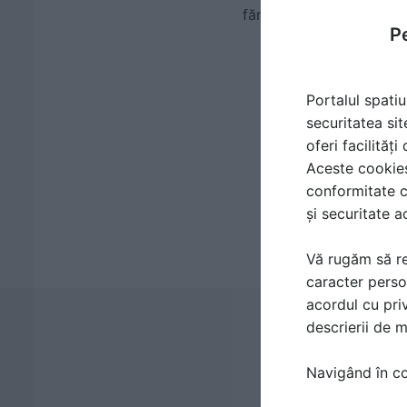
făr�...
Pe
Portalul spatiu
securitatea sit
oferi facilităț
Aceste cookies 
conformitate c
și securitate a
Vă rugăm să re
caracter perso
acordul cu priv
descrierii de 
Navigând în con