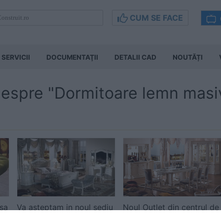
CUM SE FACE
SERVICII
DOCUMENTAŢII
DETALII CAD
NOUTĂȚI
 despre "Dormitoare lemn masi
asa
Va asteptam in noul sediu
Noul Outlet din centrul de
r
VINOTTI Furniture
mobila Danielli Design