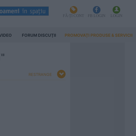
FĂ-ȚI CONT
FB LOGIN
LOGIN
VIDEO
FORUM DISCUŢII
PROMOVAȚI PRODUSE & SERVICII
i"
RESTRANGE