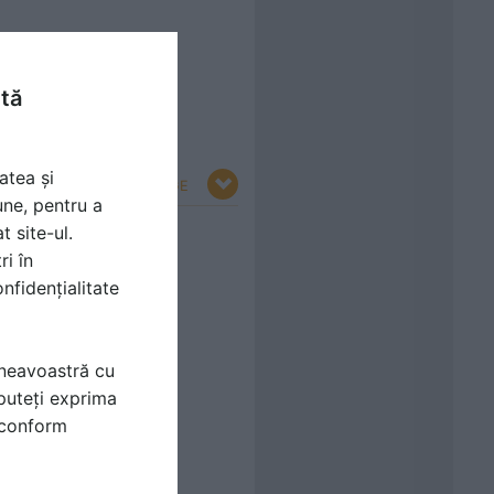
ntă
atea și
RESTRANGE
une, pentru a
t site-ul.
ri în
nfidențialitate
mneavoastră cu
puteți exprima
i conform