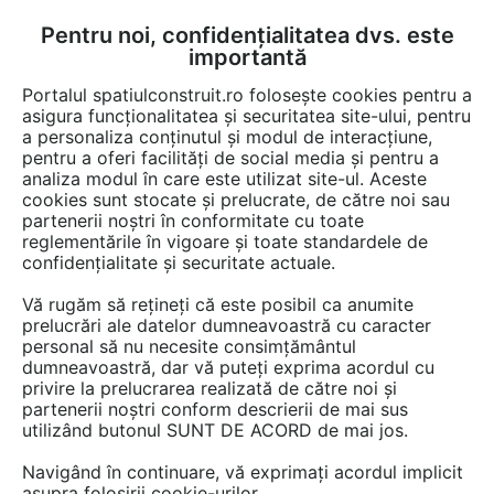
Pentru noi, confidențialitatea dvs. este
FĂ-ȚI CONT
LOGIN
importantă
CUM SE FACE
Portalul spatiulconstruit.ro folosește cookies pentru a
asigura funcționalitatea și securitatea site-ului, pentru
a personaliza conținutul și modul de interacțiune,
pentru a oferi facilități de social media și pentru a
analiza modul în care este utilizat site-ul. Aceste
cookies sunt stocate și prelucrate, de către noi sau
Afla totul despre
partenerii noștri în conformitate cu toate
reglementările în vigoare și toate standardele de
"Containere maritime"
confidențialitate și securitate actuale.
Vă rugăm să rețineți că este posibil ca anumite
prelucrări ale datelor dumneavoastră cu caracter
RESTRANGE
3 ARTICOLE
personal să nu necesite consimțământul
dumneavoastră, dar vă puteți exprima acordul cu
privire la prelucrarea realizată de către noi și
partenerii noștri conform descrierii de mai sus
utilizând butonul SUNT DE ACORD de mai jos.
Navigând în continuare, vă exprimați acordul implicit
asupra folosirii cookie-urilor.