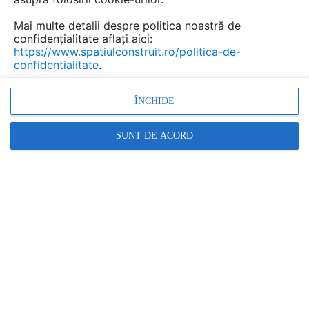
Mai multe detalii despre politica noastră de
confidențialitate aflați aici:
https://www.spatiulconstruit.ro/politica-de-
confidentialitate
.
ÎNCHIDE
Casa container în mediul rural: cum profiți de un teren
SUNT DE ACORD
ne...