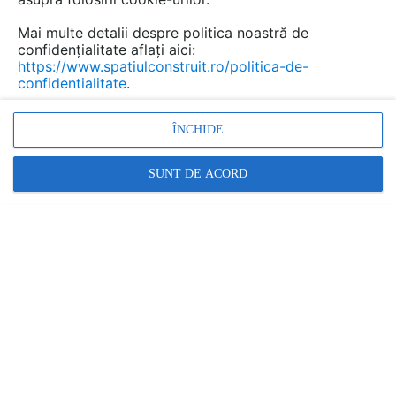
Mai multe detalii despre politica noastră de
confidențialitate aflați aici:
https://www.spatiulconstruit.ro/politica-de-
confidentialitate
.
ÎNCHIDE
SUNT DE ACORD
ALL AUDIO - BOSE IN ROMANIA
Casti wireless, sport si cu anularea zgomotului
RESTRANGE
6 ARTICOLE