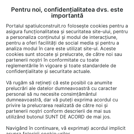
Pentru noi, confidențialitatea dvs. este
FĂ-ȚI CONT
LOGIN
importantă
CUM SE FACE
Portalul spatiulconstruit.ro folosește cookies pentru a
asigura funcționalitatea și securitatea site-ului, pentru
a personaliza conținutul și modul de interacțiune,
pentru a oferi facilități de social media și pentru a
analiza modul în care este utilizat site-ul. Aceste
cookies sunt stocate și prelucrate, de către noi sau
Afla totul despre "Casti
partenerii noștri în conformitate cu toate
reglementările în vigoare și toate standardele de
telefoane mobile"
confidențialitate și securitate actuale.
Vă rugăm să rețineți că este posibil ca anumite
prelucrări ale datelor dumneavoastră cu caracter
RESTRANGE
1 GAMA DE PRODUSE
personal să nu necesite consimțământul
dumneavoastră, dar vă puteți exprima acordul cu
privire la prelucrarea realizată de către noi și
partenerii noștri conform descrierii de mai sus
utilizând butonul SUNT DE ACORD de mai jos.
Navigând în continuare, vă exprimați acordul implicit
asupra folosirii cookie-urilor.