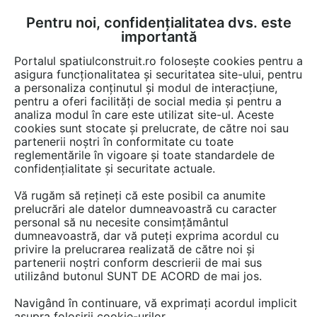
Pentru noi, confidențialitatea dvs. este
FĂ-ȚI CONT
LOGIN
importantă
CUM SE FACE
Portalul spatiulconstruit.ro folosește cookies pentru a
asigura funcționalitatea și securitatea site-ului, pentru
a personaliza conținutul și modul de interacțiune,
pentru a oferi facilități de social media și pentru a
analiza modul în care este utilizat site-ul. Aceste
cookies sunt stocate și prelucrate, de către noi sau
Afla totul despre "Casti
partenerii noștri în conformitate cu toate
reglementările în vigoare și toate standardele de
sport"
confidențialitate și securitate actuale.
Vă rugăm să rețineți că este posibil ca anumite
prelucrări ale datelor dumneavoastră cu caracter
RESTRANGE
1 GAMA DE PRODUSE
personal să nu necesite consimțământul
dumneavoastră, dar vă puteți exprima acordul cu
privire la prelucrarea realizată de către noi și
partenerii noștri conform descrierii de mai sus
utilizând butonul SUNT DE ACORD de mai jos.
Navigând în continuare, vă exprimați acordul implicit
asupra folosirii cookie-urilor.