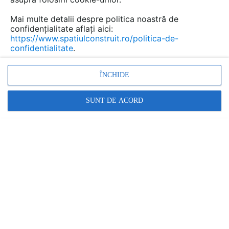
Mai multe detalii despre politica noastră de
confidențialitate aflați aici:
https://www.spatiulconstruit.ro/politica-de-
confidentialitate
.
ÎNCHIDE
SUNT DE ACORD
ALL AUDIO - BOSE IN ROMANIA
Casti wireless, sport si cu anularea zgomotului
RESTRANGE
6 ARTICOLE