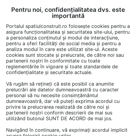
Pentru noi, confidențialitatea dvs. este
FĂ-ȚI CONT
LOGIN
importantă
CUM SE FACE
Portalul spatiulconstruit.ro folosește cookies pentru a
asigura funcționalitatea și securitatea site-ului, pentru
a personaliza conținutul și modul de interacțiune,
pentru a oferi facilități de social media și pentru a
analiza modul în care este utilizat site-ul. Aceste
cookies sunt stocate și prelucrate, de către noi sau
Afla totul despre "Casti
partenerii noștri în conformitate cu toate
reglementările în vigoare și toate standardele de
rezistente"
confidențialitate și securitate actuale.
Vă rugăm să rețineți că este posibil ca anumite
prelucrări ale datelor dumneavoastră cu caracter
RESTRANGE
1 GAMA DE PRODUSE
personal să nu necesite consimțământul
dumneavoastră, dar vă puteți exprima acordul cu
privire la prelucrarea realizată de către noi și
partenerii noștri conform descrierii de mai sus
utilizând butonul SUNT DE ACORD de mai jos.
Navigând în continuare, vă exprimați acordul implicit
asupra folosirii cookie-urilor.