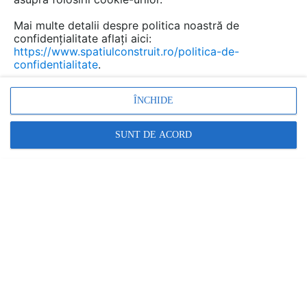
Mai multe detalii despre politica noastră de
confidențialitate aflați aici:
https://www.spatiulconstruit.ro/politica-de-
confidentialitate
.
ÎNCHIDE
SUNT DE ACORD
ALL AUDIO - BOSE IN ROMANIA
Casti wireless, sport si cu anularea zgomotului
RESTRANGE
6 ARTICOLE