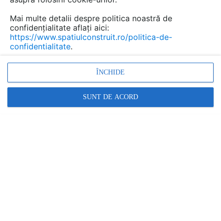
Mai multe detalii despre politica noastră de
confidențialitate aflați aici:
https://www.spatiulconstruit.ro/politica-de-
confidentialitate
.
ÎNCHIDE
Cum să îți amenajezi casa în stilul Dopamine Decor
făr�...
SUNT DE ACORD