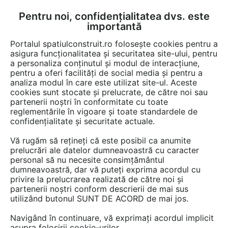
Pentru noi, confidențialitatea dvs. este
FĂ-ȚI CONT
LOGIN
importantă
CUM SE FACE
Portalul spatiulconstruit.ro folosește cookies pentru a
asigura funcționalitatea și securitatea site-ului, pentru
a personaliza conținutul și modul de interacțiune,
pentru a oferi facilități de social media și pentru a
analiza modul în care este utilizat site-ul. Aceste
cookies sunt stocate și prelucrate, de către noi sau
Afla totul despre "Biblioteci
partenerii noștri în conformitate cu toate
reglementările în vigoare și toate standardele de
elegante"
confidențialitate și securitate actuale.
Vă rugăm să rețineți că este posibil ca anumite
prelucrări ale datelor dumneavoastră cu caracter
RESTRANGE
1 ARTICOL
personal să nu necesite consimțământul
dumneavoastră, dar vă puteți exprima acordul cu
privire la prelucrarea realizată de către noi și
partenerii noștri conform descrierii de mai sus
utilizând butonul SUNT DE ACORD de mai jos.
Navigând în continuare, vă exprimați acordul implicit
asupra folosirii cookie-urilor.