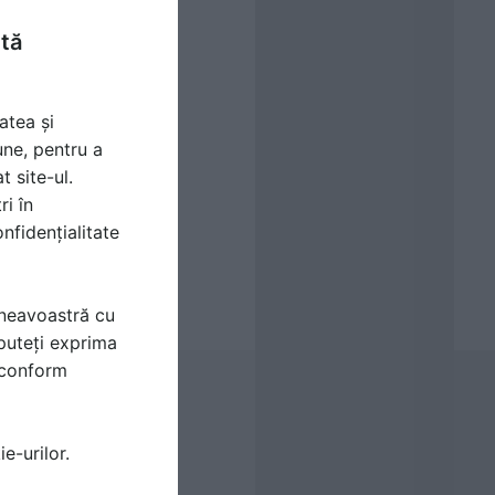
ntă
atea și
une, pentru a
t site-ul.
ri în
nfidențialitate
mneavoastră cu
puteți exprima
i conform
e-urilor.