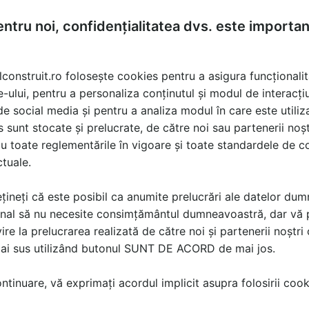
ntru noi, confidențialitatea dvs. este importa
lconstruit.ro folosește cookies pentru a asigura funcționalit
e-ului, pentru a personaliza conținutul și modul de interacți
i de social media și pentru a analiza modul în care este utiliza
sunt stocate și prelucrate, de către noi sau partenerii noșt
u toate reglementările în vigoare și toate standardele de co
ctuale.
țineți că este posibil ca anumite prelucrări ale datelor du
nal să nu necesite consimțământul dumneavoastră, dar vă 
ire la prelucrarea realizată de către noi și partenerii noștr
mai sus utilizând butonul SUNT DE ACORD de mai jos.
tinuare, vă exprimați acordul implicit asupra folosirii cooki