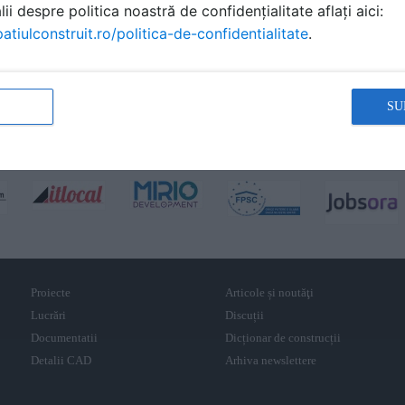
ii despre politica noastră de confidențialitate aflați aici:
atiulconstruit.ro/politica-de-confidentialitate
.
SU
Proiecte
Articole și noutăţi
Lucrări
Discuții
Documentatii
Dicționar de construcții
Detalii CAD
Arhiva newslettere