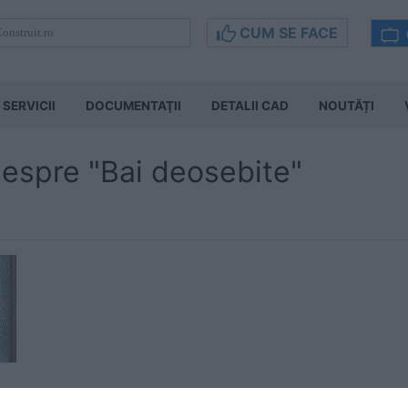
CUM SE FACE
SERVICII
DOCUMENTAŢII
DETALII CAD
NOUTĂȚI
despre "Bai deosebite"
e