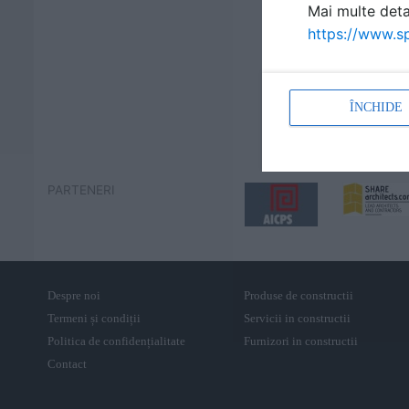
Mai multe detal
https://www.sp
ÎNCHIDE
PARTENERI
Despre noi
Produse de constructii
Termeni și condiții
Servicii in constructii
Politica de confidențialitate
Furnizori in constructii
Contact