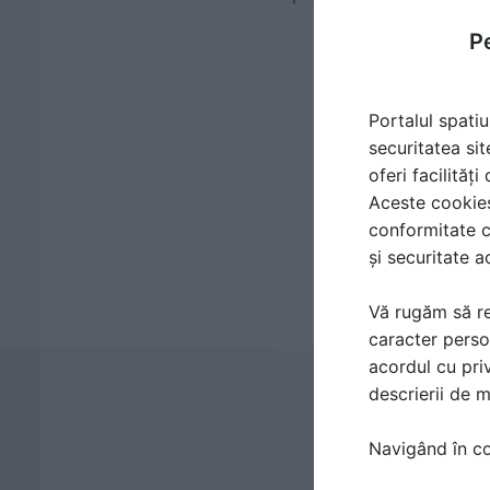
Pe
Portalul spatiu
securitatea sit
oferi facilităț
Aceste cookies 
conformitate c
și securitate a
Vă rugăm să re
caracter perso
acordul cu priv
descrierii de 
Navigând în con