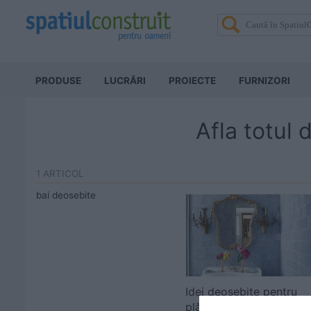
PRODUSE
LUCRĂRI
PROIECTE
FURNIZORI
Afla totul 
1 ARTICOL
bai deosebite
Idei deosebite pentru
plăcile ceramice din bai