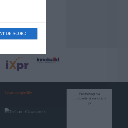
NT DE ACORD
Toate categoriile
Promovați-vă
produsele și serviciile
pe