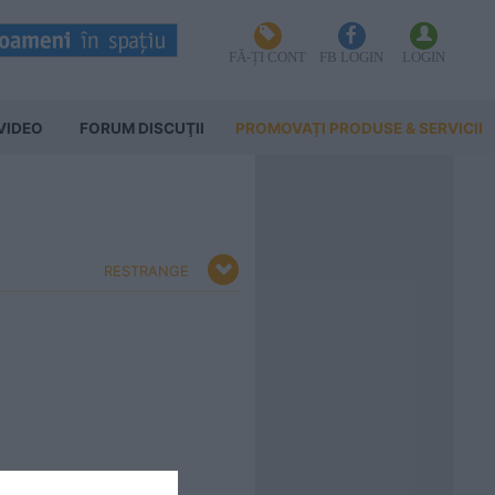
FĂ-ȚI CONT
FB LOGIN
LOGIN
VIDEO
FORUM DISCUŢII
PROMOVAȚI PRODUSE & SERVICII
RESTRANGE