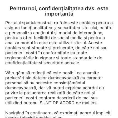
Pentru noi, confidențialitatea dvs. este
FĂ-ȚI CONT
LOGIN
importantă
CUM SE FACE
Portalul spatiulconstruit.ro folosește cookies pentru a
asigura funcționalitatea și securitatea site-ului, pentru
a personaliza conținutul și modul de interacțiune,
pentru a oferi facilități de social media și pentru a
analiza modul în care este utilizat site-ul. Aceste
cookies sunt stocate și prelucrate, de către noi sau
partenerii noștri în conformitate cu toate
reglementările în vigoare și toate standardele de
confidențialitate și securitate actuale.
DECEUNINCK ROMANIA
Vă rugăm să rețineți că este posibil ca anumite
prelucrări ale datelor dumneavoastră cu caracter
personal să nu necesite consimțământul
dumneavoastră, dar vă puteți exprima acordul cu
privire la prelucrarea realizată de către noi și
partenerii noștri conform descrierii de mai sus
utilizând butonul SUNT DE ACORD de mai jos.
PREZENTARE
PRODUSE
ARTICOLE
Navigând în continuare, vă exprimați acordul implicit
asupra folosirii cookie-urilor.