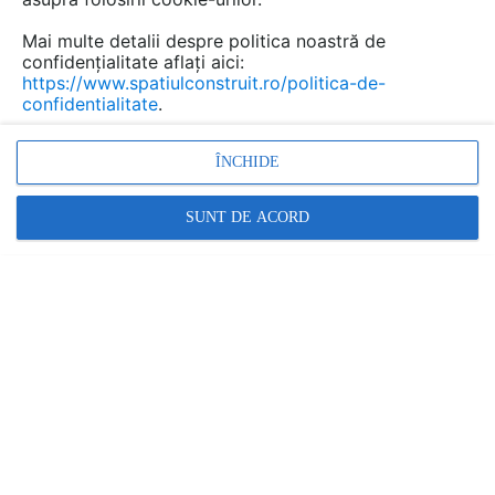
CONTACT
Mai multe detalii despre politica noastră de
confidențialitate aflați aici:
https://www.spatiulconstruit.ro/politica-de-
Adresa web:
www.deceuninck.com
confidentialitate
.
Găsește pe Facebook
ÎNCHIDE
SUNT DE ACORD
Sediu