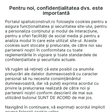
Pentru noi, confidențialitatea dvs. este
FĂ-ȚI CONT
LOGIN
importantă
CUM SE FACE
Portalul spatiulconstruit.ro folosește cookies pentru a
asigura funcționalitatea și securitatea site-ului, pentru
a personaliza conținutul și modul de interacțiune,
pentru a oferi facilități de social media și pentru a
TEMAD Co
analiza modul în care este utilizat site-ul. Aceste
Oferta
cookies sunt stocate și prelucrate, de către noi sau
partenerii noștri în conformitate cu toate
pentru pardoseli de interior
reglementările în vigoare și toate standardele de
confidențialitate și securitate actuale.
Contacteaza furnizorul
Vă rugăm să rețineți că este posibil ca anumite
prelucrări ale datelor dumneavoastră cu caracter
personal să nu necesite consimțământul
Vezi profil furnizor
dumneavoastră, dar vă puteți exprima acordul cu
privire la prelucrarea realizată de către noi și
RESTRANGE
6 GAME DE PRODUSE
partenerii noștri conform descrierii de mai sus
utilizând butonul SUNT DE ACORD de mai jos.
Silicon universal pentru constructii si reparatii
Navigând în continuare, vă exprimați acordul implicit
BISON
asupra folosirii cookie-urilor.