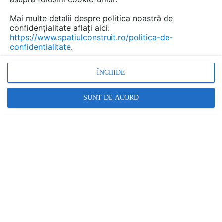
BISON va ofera o gama foarte variata de silicon universal pentru
constructii si reparatii. Au o rezistență la umezeală, sunt ușor de
Mai multe detalii despre politica noastră de
aplicat; au o...
citeste mai departe
confidențialitate aflați aici:
7 imagini | 7 produse | 7 documentatii
https://www.spatiulconstruit.ro/politica-de-
confidentialitate
.
ÎNCHIDE
SUNT DE ACORD