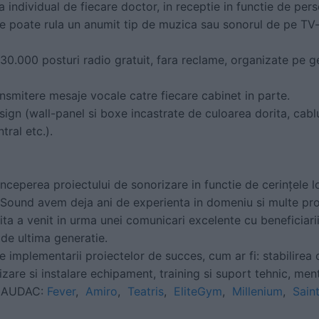
 individual de fiecare doctor, in receptie in functie de per
se poate rula un anumit tip de muzica sau sonorul de pe TV-u
30.000 posturi radio gratuit, fara reclame, organizate pe ge
smitere mesaje vocale catre fiecare cabinet in parte.
design (wall-panel si boxe incastrate de culoarea dorita, cab
ral etc.).
ceperea proiectului de sonorizare in functie de cerințele lo
a Sound avem deja ani de experienta in domeniu si multe pr
ta a venit in urma unei comunicari excelente cu beneficiarii
 de ultima generatie.
implementarii proiectelor de succes, cum ar fi:
stabilirea 
nizare si instalare echipament, training si suport tehnic, me
– AUDAC:
Fever
,
Amiro
,
Teatris
,
EliteGym
,
Millenium
,
Sain