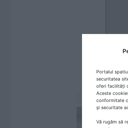
Pe
Portalul spatiu
securitatea sit
oferi facilităț
Aceste cookies 
conformitate c
și securitate a
Vă rugăm să re