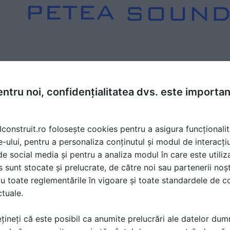
ntru noi, confidențialitatea dvs. este importa
lconstruit.ro folosește cookies pentru a asigura funcționalit
e-ului, pentru a personaliza conținutul și modul de interacți
i de social media și pentru a analiza modul în care este utiliza
sunt stocate și prelucrate, de către noi sau partenerii noșt
u toate reglementările în vigoare și toate standardele de co
ctuale.
țineți că este posibil ca anumite prelucrări ale datelor du