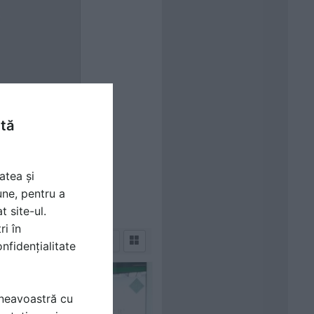
ntă
atea și
une, pentru a
t site-ul.
ri în
nfidențialitate
mneavoastră cu