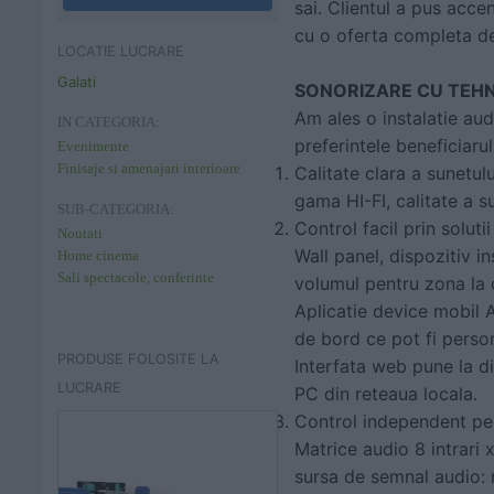
sai. Clientul a pus acce
cu o oferta completa de 
LOCATIE LUCRARE
Galati
SONORIZARE CU TEH
Am ales o instalatie au
IN CATEGORIA:
preferintele beneficiarul
Evenimente
Finisaje si amenajari interioare
Calitate clara a sunetul
gama HI-FI, calitate a s
SUB-CATEGORIA:
Control facil prin soluti
Noutati
Wall panel,
dispozitiv in
Home cinema
Sali spectacole, conferinte
volumul pentru zona la c
Aplicatie device mobil
A
de bord ce pot fi person
PRODUSE FOLOSITE LA
Interfata web
pune la di
LUCRARE
PC din reteaua locala.
Control independent pe
Matrice audio 8 intrari 
sursa de semnal audio: r