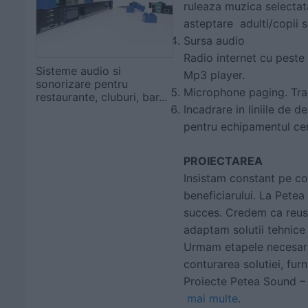
ruleaza muzica selectata
asteptare adulti/copii 
Sursa audio
Radio internet cu peste 
Sisteme audio si
Mp3 player.
sonorizare pentru
Microphone paging. Tran
restaurante, cluburi, bar...
Incadrare in liniile de 
pentru echipamentul cent
PROIECTAREA
Insistam constant pe con
beneficiarului. La Pete
succes. Credem ca reusi
adaptam solutii tehnice
Urmam etapele necesare 
conturarea solutiei, fur
Proiecte Petea Sound 
mai multe
.