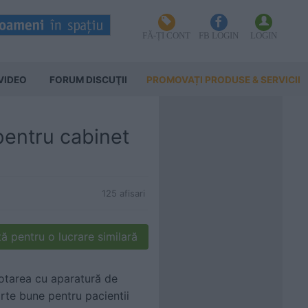
FĂ-ȚI CONT
FB LOGIN
LOGIN
VIDEO
FORUM DISCUŢII
PROMOVAȚI PRODUSE & SERVICII
pentru cabinet
125 afisari
ă pentru o lucrare similară
Dotarea cu aparatură de
arte bune pentru pacientii