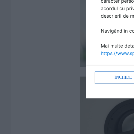
caracter perso
acordul cu priv
descrierii de 
Navigând în con
Mai multe detal
https://www.sp
ÎNCHIDE