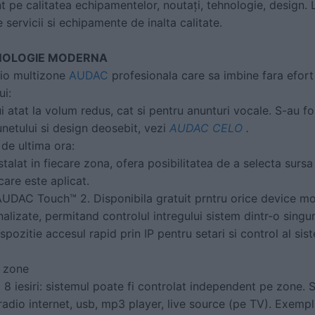
nt pe calitatea echipamentelor, noutați, tehnologie, design.
servicii si echipamente de inalta calitate.
NOLOGIE MODERNA
dio multizone
AUDAC
profesionala care sa imbine fara efort 
ui:
ui atat la volum redus, cat si pentru anunturi vocale. S-au f
unetului si design deosebit, vezi
AUDAC CELO
.
i de ultima ora:
stalat in fiecare zona, ofera posibilitatea de a selecta sursa
are este aplicat.
UDAC Touch™ 2. Disponibila gratuit prntru orice device mobi
alizate, permitand controlul intregului sistem dintr-o singur
spozitie accesul rapid prin IP pentru setari si control al sis
 zone
x 8 iesiri: sistemul poate fi controlat independent pe zone. 
adio internet, usb, mp3 player, live source (pe TV). Exempl