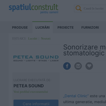
PRODUSE
LUCRĂRI
PROIECTE
FURNIZORI
Lucrări
Noutati
EȘTI AICI:
Sonorizare m
stomatologic 
LUCRARE EXECUTATĂ DE:
PETEA SOUND
Vezi profilul executantului
„Dental Clinic”
este una
ultima generatie, mediul
Cere informatii