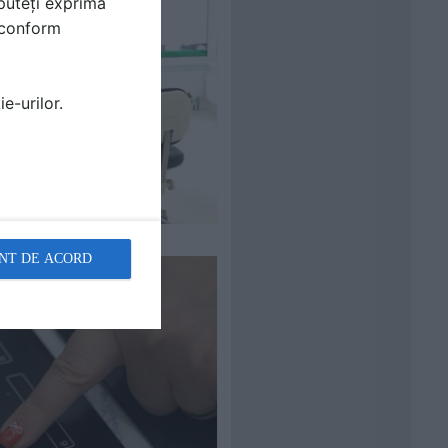
puteți exprima
i conform
e-urilor.
NT DE ACORD