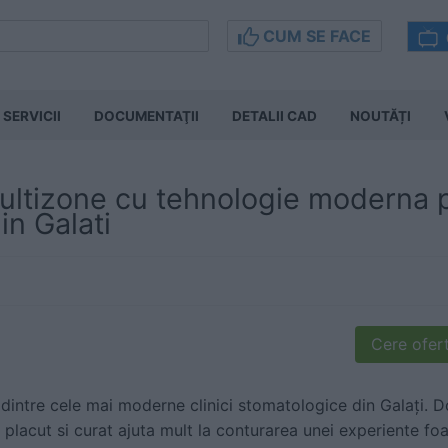
CUM SE FACE
SERVICII
DOCUMENTAŢII
DETALII CAD
NOUTĂȚI
ultizone cu tehnologie moderna 
in Galati
Cere ofert
 dintre cele mai moderne clinici stomatologice din Galați. 
 placut si curat ajuta mult la conturarea unei experiente fo