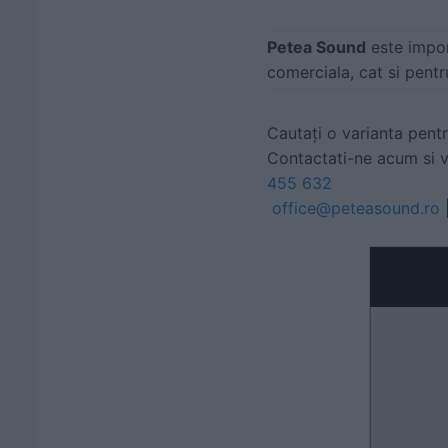
Petea Sound
este impor
comerciala, cat si pentr
Cautați o varianta pent
Contactati-ne acum si va
455 632
office@peteasound.ro