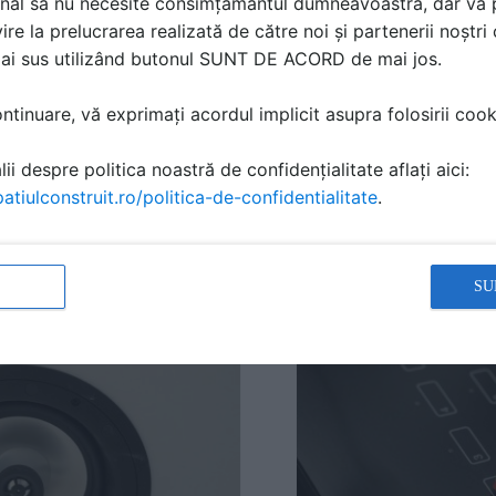
nal să nu necesite consimțământul dumneavoastră, dar vă 
ire la prelucrarea realizată de către noi și partenerii noștr
mai sus utilizând butonul SUNT DE ACORD de mai jos.
tinuare, vă exprimați acordul implicit asupra folosirii cooki
ii despre politica noastră de confidențialitate aflați aici:
atiulconstruit.ro/politica-de-confidentialitate
.
SU