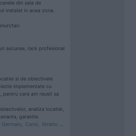
soanele din sala de
l instalat in acea zona.
nuri/tari.
luri ascunse, rack profesional
catiei si de obiectivele
oiecte implementate cu
, pentru care am reusit sa
obiectivelor, analiza locatiei,
ntenanta, garantie.
t Germain
,
Carol
,
Stretto
…