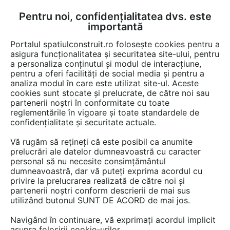
Pentru noi, confidențialitatea dvs. este
FĂ-ȚI CONT
LOGIN
importantă
CUM SE FACE
Portalul spatiulconstruit.ro folosește cookies pentru a
asigura funcționalitatea și securitatea site-ului, pentru
a personaliza conținutul și modul de interacțiune,
pentru a oferi facilități de social media și pentru a
analiza modul în care este utilizat site-ul. Aceste
Lucrări
Constructii, santier, utilaje
cookies sunt stocate și prelucrate, de către noi sau
EȘTI AICI:
partenerii noștri în conformitate cu toate
Inoveco, partener în finalizarea
reglementările în vigoare și toate standardele de
confidențialitate și securitate actuale.
proiectului hidrotehnic de
Vă rugăm să rețineți că este posibil ca anumite
protecție a municipiului Tecuci
prelucrări ale datelor dumneavoastră cu caracter
personal să nu necesite consimțământul
dumneavoastră, dar vă puteți exprima acordul cu
privire la prelucrarea realizată de către noi și
partenerii noștri conform descrierii de mai sus
utilizând butonul SUNT DE ACORD de mai jos.
Navigând în continuare, vă exprimați acordul implicit
asupra folosirii cookie-urilor.