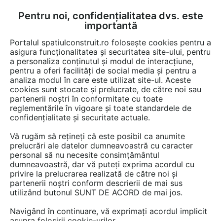
Pentru noi, confidențialitatea dvs. este
FĂ-ȚI CONT
LOGIN
importantă
CUM SE FACE
Portalul spatiulconstruit.ro folosește cookies pentru a
asigura funcționalitatea și securitatea site-ului, pentru
a personaliza conținutul și modul de interacțiune,
pentru a oferi facilități de social media și pentru a
analiza modul în care este utilizat site-ul. Aceste
Lucrări
Locuri de joaca, terenuri de sport
cookies sunt stocate și prelucrate, de către noi sau
EȘTI AICI:
partenerii noștri în conformitate cu toate
Centrul de Agrement Tufești
reglementările în vigoare și toate standardele de
confidențialitate și securitate actuale.
Vă rugăm să rețineți că este posibil ca anumite
prelucrări ale datelor dumneavoastră cu caracter
personal să nu necesite consimțământul
dumneavoastră, dar vă puteți exprima acordul cu
privire la prelucrarea realizată de către noi și
partenerii noștri conform descrierii de mai sus
SPORT PLAY SYSTEMS
utilizând butonul SUNT DE ACORD de mai jos.
LUCRARE EXECUTATĂ DE:
Vezi profilul executantului
Navigând în continuare, vă exprimați acordul implicit
asupra folosirii cookie-urilor.