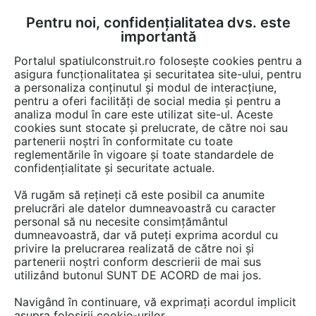
Pentru noi, confidențialitatea dvs. este
FĂ-ȚI CONT
LOGIN
importantă
CUM SE FACE
Portalul spatiulconstruit.ro folosește cookies pentru a
asigura funcționalitatea și securitatea site-ului, pentru
a personaliza conținutul și modul de interacțiune,
pentru a oferi facilități de social media și pentru a
analiza modul în care este utilizat site-ul. Aceste
cookies sunt stocate și prelucrate, de către noi sau
Login
partenerii noștri în conformitate cu toate
reglementările în vigoare și toate standardele de
Pentru a vedea videoclip-ul trebuie sa va autentificati
confidențialitate și securitate actuale.
Introduceti E-mailul si Parola
Vă rugăm să rețineți că este posibil ca anumite
prelucrări ale datelor dumneavoastră cu caracter
personal să nu necesite consimțământul
dumneavoastră, dar vă puteți exprima acordul cu
privire la prelucrarea realizată de către noi și
partenerii noștri conform descrierii de mai sus
utilizând butonul SUNT DE ACORD de mai jos.
Ai uitat parola?
Navigând în continuare, vă exprimați acordul implicit
SAU
asupra folosirii cookie-urilor.