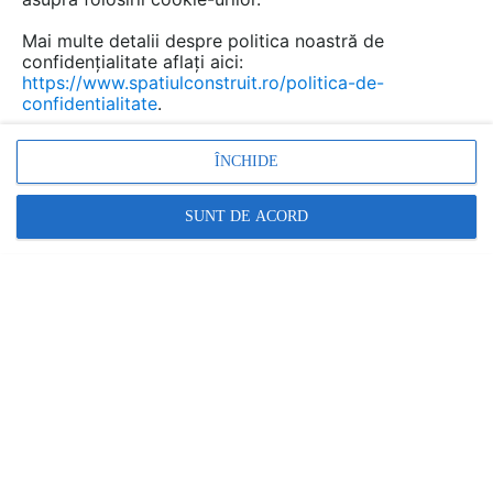
Login cu Facebook
Mai multe detalii despre politica noastră de
confidențialitate aflați aici:
Nu ai cont? Aici poti sa te inscrii!
https://www.spatiulconstruit.ro/politica-de-
confidentialitate
.
ÎNCHIDE
SUNT DE ACORD