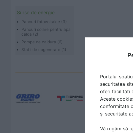
Surse de energie
Panouri fotovoltaice (3)
Panouri solare pentru apa
calda (2)
Pompe de caldura (6)
Statii de cogenerare (1)
Pe
Cei mai noi fu
Portalul spatiu
securitatea sit
oferi facilităț
Aceste cookies 
conformitate c
și securitate a
Vă rugăm să re