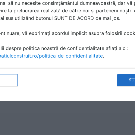
nal să nu necesite consimțământul dumneavoastră, dar vă 
ne produsele pentru productie energie
ire la prelucrarea realizată de către noi și partenerii noștr
mai sus utilizând butonul SUNT DE ACORD de mai jos.
tinuare, vă exprimați acordul implicit asupra folosirii cooki
de constructie independenta energetic poate constitui un pu
 de vedere energetic dar si in implementarea unor tehnologi
ii despre politica noastră de confidențialitate aflați aici:
li.
atiulconstruit.ro/politica-de-confidentialitate
.
ă produsele și serviciile pe SpatiulConstruit.ro!
SU