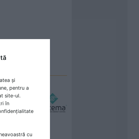
ntă
atea și
une, pentru a
t site-ul.
ri în
nfidențialitate
mneavoastră cu