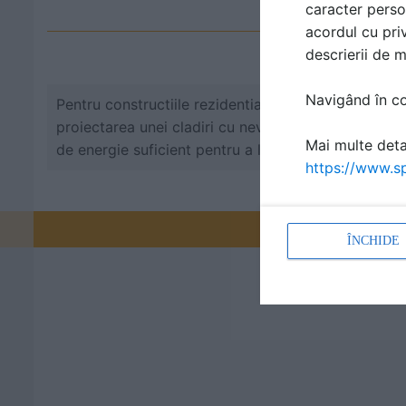
caracter perso
Alege bi
acordul cu priv
descrierii de 
Navigând în con
Pentru constructiile rezidentiale, acest deziderat 
proiectarea unei cladiri cu nevoi reduse din punct
Mai multe detal
de energie suficient pentru a locui fara mari cheltuie
https://www.sp
Promovați-v
ÎNCHIDE