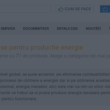
CUM SE FACE
SERVICII
DOCUMENTAŢII
DETALII CAD
NOUTĂȚI
se pentru productie energie
ame cu 77 de produse. Alege o categorie de mai jo
a nivel global, se pune accentul pe eliminarea combustibililor 
 procesul de obtinere a energiei dar si pe obtinerea acestei
eotermal, energia mareelor, etc) este clar ca intr-un viitor m
ructie va trebui sa-si poata produce energia necesara pentru
i pentru functionare.