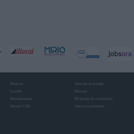
Proiecte
Articole și noutăţi
Lucrări
Discuții
Documentatii
Dicționar de construcții
Detalii CAD
Arhiva newslettere