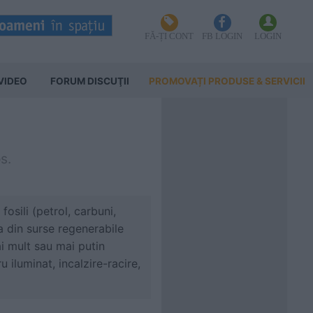
FĂ-ȚI CONT
FB LOGIN
LOGIN
VIDEO
FORUM DISCUŢII
PROMOVAȚI PRODUSE & SERVICII
s.
fosili (petrol, carbuni,
a din surse regenerabile
ai mult sau mai putin
 iluminat, incalzire-racire,