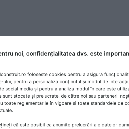
ntru noi, confidențialitatea dvs. este importa
rnizori de produse pentru productie energie
lconstruit.ro folosește cookies pentru a asigura funcționalit
e-ului, pentru a personaliza conținutul și modul de interacți
i de social media și pentru a analiza modul în care este utiliza
sunt stocate și prelucrate, de către noi sau partenerii noșt
u toate reglementările în vigoare și toate standardele de co
ctuale.
Vezi toți furnizorii....
țineți că este posibil ca anumite prelucrări ale datelor du