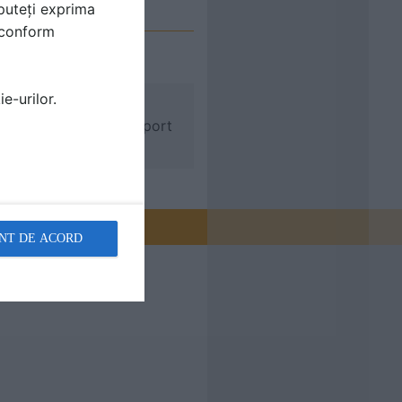
puteți exprima
i conform
e-urilor.
nct de plecare atat in
i care sa permita un aport
NT DE ACORD