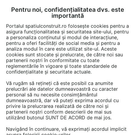
Pentru noi, confidențialitatea dvs. este
FĂ-ȚI CONT
LOGIN
importantă
CUM SE FACE
Portalul spatiulconstruit.ro folosește cookies pentru a
asigura funcționalitatea și securitatea site-ului, pentru
a personaliza conținutul și modul de interacțiune,
pentru a oferi facilități de social media și pentru a
analiza modul în care este utilizat site-ul. Aceste
cookies sunt stocate și prelucrate, de către noi sau
partenerii noștri în conformitate cu toate
Produse pentru organe de
reglementările în vigoare și toate standardele de
asamblare
confidențialitate și securitate actuale.
Caută în cele 20 de game cu 177 de produse.
Vă rugăm să rețineți că este posibil ca anumite
Alege o categorie de mai jos.
prelucrări ale datelor dumneavoastră cu caracter
personal să nu necesite consimțământul
dumneavoastră, dar vă puteți exprima acordul cu
privire la prelucrarea realizată de către noi și
Adezivi
partenerii noștri conform descrierii de mai sus
utilizând butonul SUNT DE ACORD de mai jos.
Adezivi pentru lemn, aracet (1)
Adezivi universali (7)
Navigând în continuare, vă exprimați acordul implicit
asupra folosirii cookie-urilor.