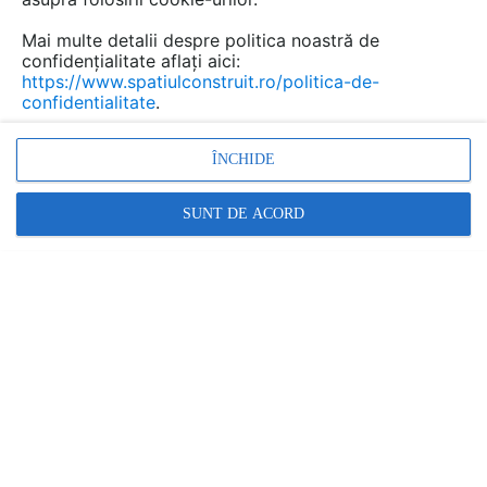
Decoratiuni pentru gradina
Mai multe detalii despre politica noastră de
confidențialitate aflați aici:
Arbusti, plante naturale si artificiale de exterior (1)
https://www.spatiulconstruit.ro/politica-de-
Jardiniere, ghivece de exterior (1)
confidentialitate
.
ÎNCHIDE
Cei mai noi furnizori de produse
pentru mobilier gradina, decoratiuni
SUNT DE ACORD
Vezi toți furnizorii....
Alege bine produsele pentru mobilier