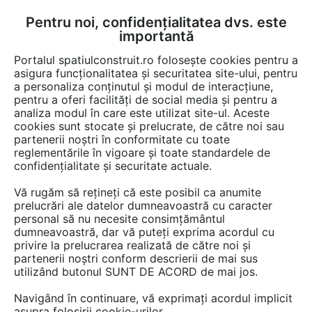
Pentru noi, confidențialitatea dvs. este
FĂ-ȚI CONT
LOGIN
importantă
CUM SE FACE
Portalul spatiulconstruit.ro folosește cookies pentru a
asigura funcționalitatea și securitatea site-ului, pentru
a personaliza conținutul și modul de interacțiune,
pentru a oferi facilități de social media și pentru a
analiza modul în care este utilizat site-ul. Aceste
cookies sunt stocate și prelucrate, de către noi sau
partenerii noștri în conformitate cu toate
Produse pentru mobilier gradina,
reglementările în vigoare și toate standardele de
decoratiuni
confidențialitate și securitate actuale.
Caută în cele 4 de game cu 45 de produse.
Vă rugăm să rețineți că este posibil ca anumite
Alege o categorie de mai jos.
prelucrări ale datelor dumneavoastră cu caracter
personal să nu necesite consimțământul
dumneavoastră, dar vă puteți exprima acordul cu
privire la prelucrarea realizată de către noi și
Constructii prefabricate
partenerii noștri conform descrierii de mai sus
utilizând butonul SUNT DE ACORD de mai jos.
Pergole (2)
Navigând în continuare, vă exprimați acordul implicit
asupra folosirii cookie-urilor.