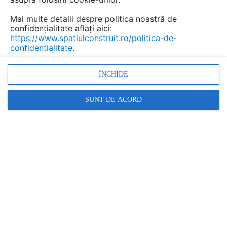
Mai multe detalii despre politica noastră de
confidențialitate aflați aici:
CERE OFERTĂ/INFORMATII
https://www.spatiulconstruit.ro/politica-de-
confidentialitate
.
Completeaza acest formular pentru a primi preturi sau detalii
despre VAST NATUR.
ÎNCHIDE
Cererea ta va fi trimisa direct către
SUNT DE ACORD
Doresc o oferta de pret
Doresc mai multe informatii tehnice
Cerere personala
Cerere in numele unei companii