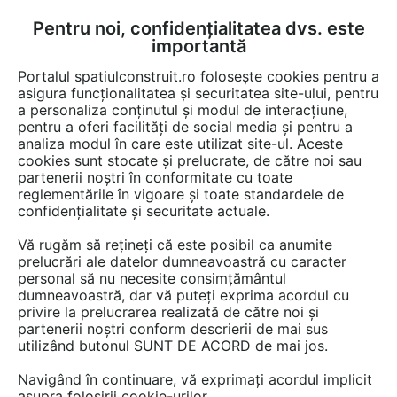
Pentru noi, confidențialitatea dvs. este
FĂ-ȚI CONT
LOGIN
importantă
CUM SE FACE
Portalul spatiulconstruit.ro folosește cookies pentru a
asigura funcționalitatea și securitatea site-ului, pentru
a personaliza conținutul și modul de interacțiune,
pentru a oferi facilități de social media și pentru a
analiza modul în care este utilizat site-ul. Aceste
cookies sunt stocate și prelucrate, de către noi sau
partenerii noștri în conformitate cu toate
reglementările în vigoare și toate standardele de
VAST NATUR
confidențialitate și securitate actuale.
“Timpul trece, pietrele rămân”
Vă rugăm să rețineți că este posibil ca anumite
prelucrări ale datelor dumneavoastră cu caracter
personal să nu necesite consimțământul
dumneavoastră, dar vă puteți exprima acordul cu
privire la prelucrarea realizată de către noi și
partenerii noștri conform descrierii de mai sus
utilizând butonul SUNT DE ACORD de mai jos.
Navigând în continuare, vă exprimați acordul implicit
PREZENTARE
PRODUSE
ARTICOLE
asupra folosirii cookie-urilor.