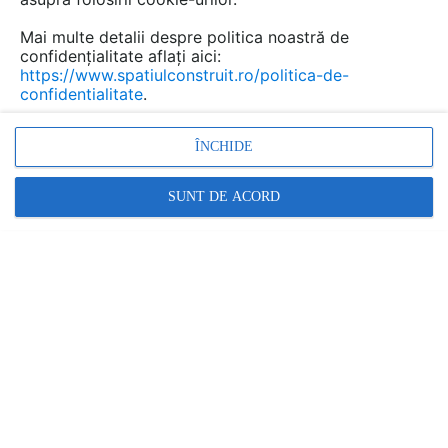
CERE OFERTĂ/INFORMATII
Mai multe detalii despre politica noastră de
Completeaza acest formular pentru a primi preturi sau detalii
confidențialitate aflați aici:
https://www.spatiulconstruit.ro/politica-de-
despre CEMACON.
confidentialitate
.
Cererea ta va fi trimisa direct către
ÎNCHIDE
Doresc o oferta de pret
SUNT DE ACORD
Doresc mai multe informatii tehnice
Cerere personala
Cerere in numele unei companii