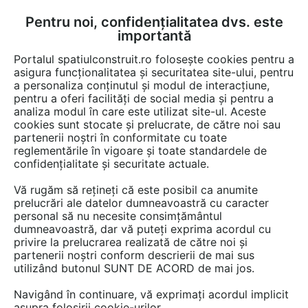
Pentru noi, confidențialitatea dvs. este
FĂ-ȚI CONT
LOGIN
importantă
CUM SE FACE
Portalul spatiulconstruit.ro folosește cookies pentru a
asigura funcționalitatea și securitatea site-ului, pentru
a personaliza conținutul și modul de interacțiune,
pentru a oferi facilități de social media și pentru a
analiza modul în care este utilizat site-ul. Aceste
cookies sunt stocate și prelucrate, de către noi sau
partenerii noștri în conformitate cu toate
CEMACON
reglementările în vigoare și toate standardele de
confidențialitate și securitate actuale.
Vă rugăm să rețineți că este posibil ca anumite
prelucrări ale datelor dumneavoastră cu caracter
personal să nu necesite consimțământul
dumneavoastră, dar vă puteți exprima acordul cu
privire la prelucrarea realizată de către noi și
partenerii noștri conform descrierii de mai sus
PREZENTARE
PRODUSE
ARTICOLE
utilizând butonul SUNT DE ACORD de mai jos.
Navigând în continuare, vă exprimați acordul implicit
asupra folosirii cookie-urilor.