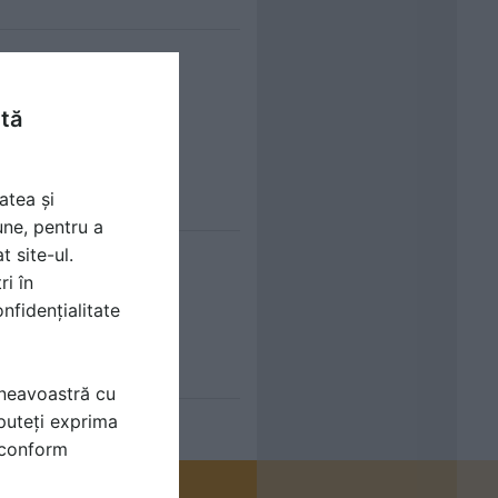
ntă
149
atea și
une, pentru a
t site-ul.
ri în
nfidențialitate
TACTE FIRMA
mneavoastră cu
puteți exprima
i conform