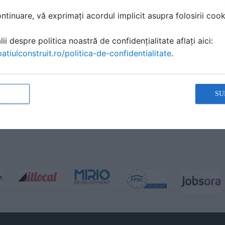
tinuare, vă exprimați acordul implicit asupra folosirii cooki
ii despre politica noastră de confidențialitate aflați aici:
atiulconstruit.ro/politica-de-confidentialitate
.
SU