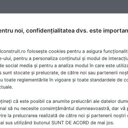
ta 21 Jun 2012, 12:08
ntru noi, confidențialitatea dvs. este importa
TURA CU COLEGUL DE PE ZONA MIHAI IRIMIAS 0756056
lconstruit.ro folosește cookies pentru a asigura funcționalit
e-ului, pentru a personaliza conținutul și modul de interacți
i de social media și pentru a analiza modul în care este utiliza
sunt stocate și prelucrate, de către noi sau partenerii noșt
21 Jun 2012, 12:22
u toate reglementările în vigoare și toate standardele de co
irect cu firma INSTAL IMPEX, aveti datele de contact la
CON
ctuale.
țineți că este posibil ca anumite prelucrări ale datelor du
nal să nu necesite consimțământul dumneavoastră, dar vă 
ire la prelucrarea realizată de către noi și partenerii noștr
mai sus utilizând butonul SUNT DE ACORD de mai jos.
ă produsele și serviciile pe SpatiulConstruit.ro!