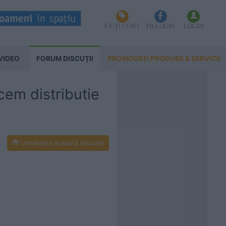
FĂ-ȚI CONT
FB LOGIN
LOGIN
VIDEO
FORUM DISCUŢII
PROMOVAȚI PRODUSE & SERVICII
cem distributie
Urmăreşte această discuţie