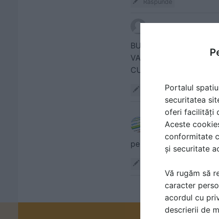
Răspunde
scris de
ROBERT
la da
BUNA ZIUA,
Pe
VA RUGAM A LUA LEGA
Portalul spatiu
Răspunde
securitatea sit
oferi facilităț
Aceste cookies 
scris de
oana
la data 
conformitate c
pentru a lua legatura d
și securitate a
Răspunde
Vă rugăm să re
caracter perso
acordul cu priv
descrierii de 
Promovați-v