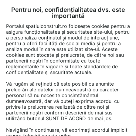
Pentru noi, confidențialitatea dvs. este
FĂ-ȚI CONT
LOGIN
importantă
CUM SE FACE
Portalul spatiulconstruit.ro folosește cookies pentru a
asigura funcționalitatea și securitatea site-ului, pentru
a personaliza conținutul și modul de interacțiune,
pentru a oferi facilități de social media și pentru a
analiza modul în care este utilizat site-ul. Aceste
EȘTI AICI:
Forum discuții
cookies sunt stocate și prelucrate, de către noi sau
partenerii noștri în conformitate cu toate
reglementările în vigoare și toate standardele de
confidențialitate și securitate actuale.
Vă rugăm să rețineți că este posibil ca anumite
prelucrări ale datelor dumneavoastră cu caracter
Un pret ceva pe site ...se
personal să nu necesite consimțământul
dumneavoastră, dar vă puteți exprima acordul cu
poate?!sa aibe si lumea idee
privire la prelucrarea realizată de către noi și
partenerii noștri conform descrierii de mai sus
utilizând butonul SUNT DE ACORD de mai jos.
Urmăreşte această discuţie
Navigând în continuare, vă exprimați acordul implicit
asupra folosirii cookie-urilor.