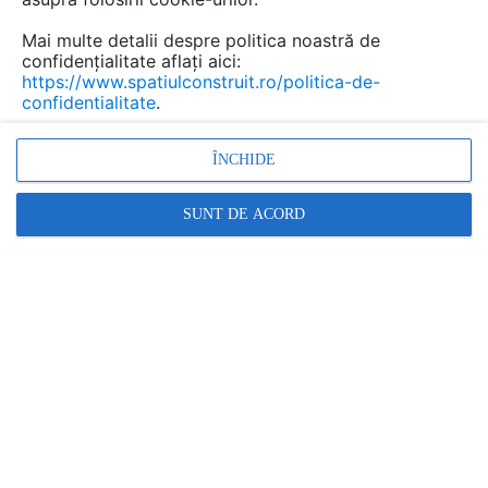
interesati de...
Mai multe detalii despre politica noastră de
confidențialitate aflați aici:
https://www.spatiulconstruit.ro/politica-de-
confidentialitate
.
Urmăreşte această discuţie
ÎNCHIDE
Discuţie pornită la act_normativ:
Normativ Indicativ NP
SUNT DE ACORD
127:2009
Detalii
scris de
bengy
la data 01 Jun 2013, 10:27
Un aspect deseori neglijat la parcarile subterane medii
si mari il reprezinta protectia la foc a rosturilor
structural/seismice .
Celor interesati de acest subiect le recomandam