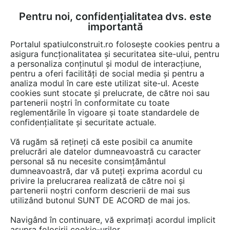
Pentru noi, confidențialitatea dvs. este
FĂ-ȚI CONT
LOGIN
importantă
CUM SE FACE
Portalul spatiulconstruit.ro folosește cookies pentru a
asigura funcționalitatea și securitatea site-ului, pentru
a personaliza conținutul și modul de interacțiune,
pentru a oferi facilități de social media și pentru a
analiza modul în care este utilizat site-ul. Aceste
EȘTI AICI:
Forum discuții
cookies sunt stocate și prelucrate, de către noi sau
partenerii noștri în conformitate cu toate
reglementările în vigoare și toate standardele de
confidențialitate și securitate actuale.
Vă rugăm să rețineți că este posibil ca anumite
prelucrări ale datelor dumneavoastră cu caracter
Un aspect deseori neglijat la
personal să nu necesite consimțământul
dumneavoastră, dar vă puteți exprima acordul cu
parcarile subterane medii si
privire la prelucrarea realizată de către noi și
mari il reprezinta protectia la
partenerii noștri conform descrierii de mai sus
utilizând butonul SUNT DE ACORD de mai jos.
foc a rosturilor
Navigând în continuare, vă exprimați acordul implicit
structural/seismice . Celor
asupra folosirii cookie-urilor.