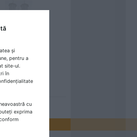
t
Logheaza-te
sa vezi acest
ntă
fisier
atea și
une, pentru a
t site-ul.
ri în
nfidențialitate
mneavoastră cu
puteți exprima
i conform