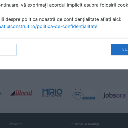
tinuare, vă exprimați acordul implicit asupra folosirii cooki
ii despre politica noastră de confidențialitate aflați aici:
atiulconstruit.ro/politica-de-confidentialitate
.
SU
Proiecte
Articole și noutăţi