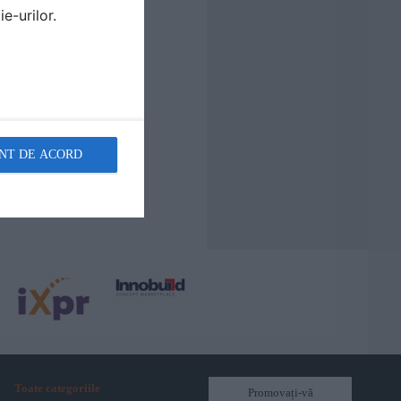
e-urilor.
NT DE ACORD
Toate categoriile
Promovați-vă