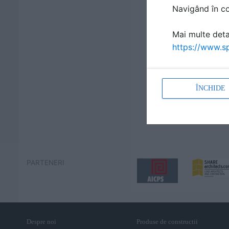
Navigând în con
Mai multe detal
https://www.sp
ÎNCHIDE
PARTENERI
Despre noi
Produse de constructii