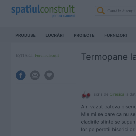
PRODUSE
LUCRĂRI
PROIECTE
FURNIZORI
Termopane la 
EȘTI AICI:
Forum discuții
scris de
Ciresica
la da
Am vazut cateva biseric
Mie mi se pare ca nu se 
cladirile sfinte se supu
lor pe peretii bisericilo