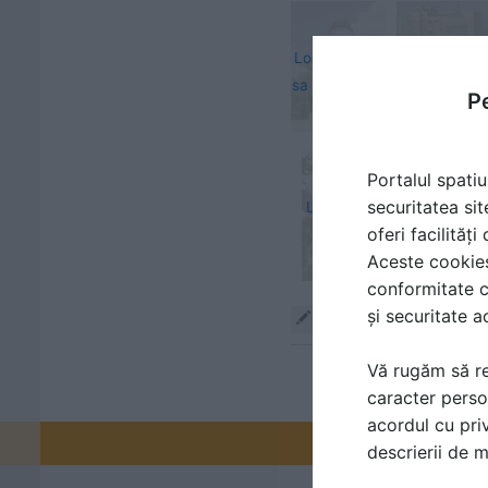
Logheaza-te
Logheaza-t
sa vezi acest
acest 
Pe
fisier
Portalul spatiu
securitatea sit
Logheaza-te sa vezi acest 
oferi facilităț
Aceste cookies 
conformitate c
și securitate a
Răspunde
Vă rugăm să re
caracter perso
acordul cu priv
Promovați-v
descrierii de 