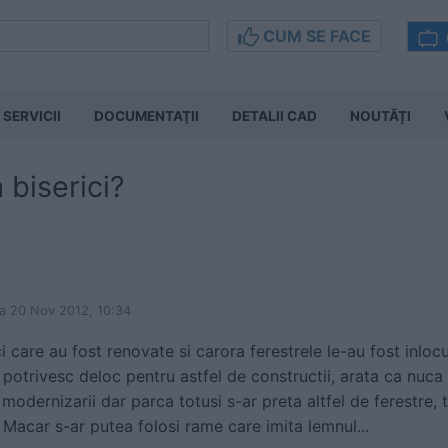
CUM SE FACE
SERVICII
DOCUMENTAŢII
DETALII CAD
NOUTĂȚI
biserici?
ta 20 Nov 2012, 10:34
i care au fost renovate si carora ferestrele le-au fost inlo
potrivesc deloc pentru astfel de constructii, arata ca nuca i
n modernizarii dar parca totusi s-ar preta altfel de ferestre
r. Macar s-ar putea folosi rame care imita lemnul...