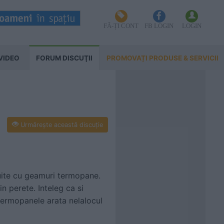
FĂ-ȚI CONT
FB LOGIN
LOGIN
VIDEO
FORUM DISCUŢII
PROMOVAȚI PRODUSE & SERVICII
Urmăreşte această discuţie
cuite cu geamuri termopane.
n perete. Inteleg ca si
, termopanele arata nelalocul