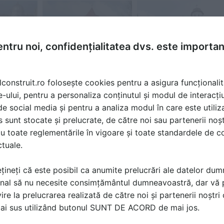
Logheaza-te sa vezi aces
e sa vezi
Logheaza-te sa vezi acest
fisier
fisier
fisier
ntru noi, confidențialitatea dvs. este importa
lconstruit.ro folosește cookies pentru a asigura funcționalit
e-ului, pentru a personaliza conținutul și modul de interacți
fisier
i de social media și pentru a analiza modul în care este utiliza
sunt stocate și prelucrate, de către noi sau partenerii noșt
u toate reglementările în vigoare și toate standardele de co
ctuale.
țineți că este posibil ca anumite prelucrări ale datelor du
nal să nu necesite consimțământul dumneavoastră, dar vă 
ire la prelucrarea realizată de către noi și partenerii noștr
ă produsele și serviciile pe SpatiulConstruit.ro!
mai sus utilizând butonul SUNT DE ACORD de mai jos.