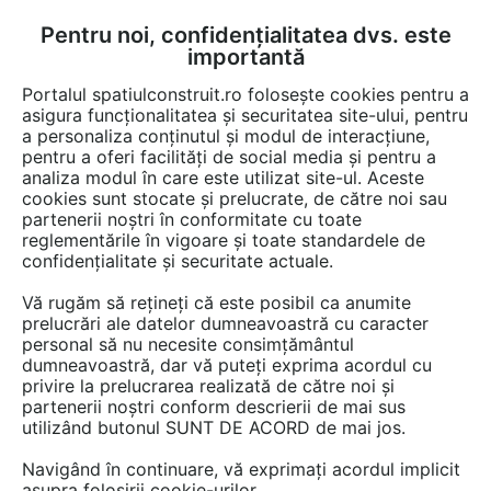
Pentru noi, confidențialitatea dvs. este
FĂ-ȚI CONT
LOGIN
importantă
CUM SE FACE
Portalul spatiulconstruit.ro folosește cookies pentru a
asigura funcționalitatea și securitatea site-ului, pentru
a personaliza conținutul și modul de interacțiune,
pentru a oferi facilități de social media și pentru a
analiza modul în care este utilizat site-ul. Aceste
EȘTI AICI:
Forum discuții
cookies sunt stocate și prelucrate, de către noi sau
partenerii noștri în conformitate cu toate
reglementările în vigoare și toate standardele de
confidențialitate și securitate actuale.
Vă rugăm să rețineți că este posibil ca anumite
prelucrări ale datelor dumneavoastră cu caracter
Sunt un fan al caselor de lemn
personal să nu necesite consimțământul
dumneavoastră, dar vă puteți exprima acordul cu
(grinzi rectangulare). Dorim ca
privire la prelucrarea realizată de către noi și
in primavara viitoare sa ne
partenerii noștri conform descrierii de mai sus
utilizând butonul SUNT DE ACORD de mai jos.
construim, langa Iasi, un
Navigând în continuare, vă exprimați acordul implicit
duplex folosind acest gen...
asupra folosirii cookie-urilor.