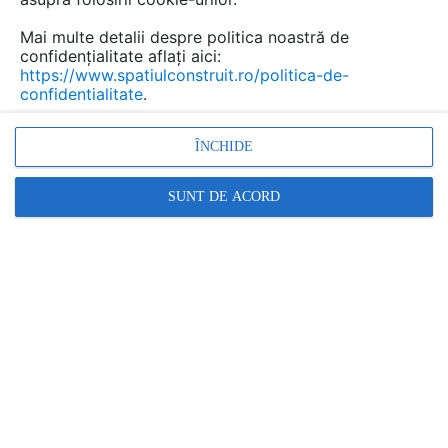
Mai multe detalii despre politica noastră de
confidențialitate aflați aici:
Urmăreşte această discuţie
https://www.spatiulconstruit.ro/politica-de-
confidentialitate
.
scris de
Valentin Balteanu
la data 27 Jul 2012, 09:15
ÎNCHIDE
Sunt un fan al caselor de lemn (grinzi rectangulare).
Dorim ca in primavara viitoare sa ne construim, langa
SUNT DE ACORD
Iasi, un duplex folosind acest gen constructiv. Imi puteti
trimite pe e-mailul meu cateva date suplimentare (solutii
constructive si preturi) ? Multumesc !
Răspunde
scris de
Raisa Chiruta
la data 27 Jul 2012, 10:13
Buna ziua,