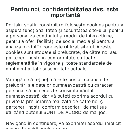
Pentru noi, confidențialitatea dvs. este
FĂ-ȚI CONT
LOGIN
importantă
CUM SE FACE
Portalul spatiulconstruit.ro folosește cookies pentru a
asigura funcționalitatea și securitatea site-ului, pentru
a personaliza conținutul și modul de interacțiune,
pentru a oferi facilități de social media și pentru a
analiza modul în care este utilizat site-ul. Aceste
EȘTI AICI:
Forum discuții
Reabilitari, reparatii, intretineri
cookies sunt stocate și prelucrate, de către noi sau
Renovari, reparatii diverse
partenerii noștri în conformitate cu toate
reglementările în vigoare și toate standardele de
confidențialitate și securitate actuale.
Vă rugăm să rețineți că este posibil ca anumite
prelucrări ale datelor dumneavoastră cu caracter
personal să nu necesite consimțământul
Sugestii,ajutor remediere
dumneavoastră, dar vă puteți exprima acordul cu
privire la prelucrarea realizată de către noi și
bordura
partenerii noștri conform descrierii de mai sus
utilizând butonul SUNT DE ACORD de mai jos.
Navigând în continuare, vă exprimați acordul implicit
Urmăreşte această discuţie
asupra folosirii cookie-urilor.