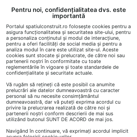
Pentru noi, confidențialitatea dvs. este
FĂ-ȚI CONT
LOGIN
importantă
CUM SE FACE
Portalul spatiulconstruit.ro folosește cookies pentru a
asigura funcționalitatea și securitatea site-ului, pentru
a personaliza conținutul și modul de interacțiune,
pentru a oferi facilități de social media și pentru a
analiza modul în care este utilizat site-ul. Aceste
EȘTI AICI:
Forum discuții
cookies sunt stocate și prelucrate, de către noi sau
partenerii noștri în conformitate cu toate
reglementările în vigoare și toate standardele de
confidențialitate și securitate actuale.
Vă rugăm să rețineți că este posibil ca anumite
prelucrări ale datelor dumneavoastră cu caracter
Si inca o intrebare. Citesc in
personal să nu necesite consimțământul
dumneavoastră, dar vă puteți exprima acordul cu
documentatia dvs: "Nu montati
privire la prelucrarea realizată de către noi și
placile de Chimenea S in
partenerii noștri conform descrierii de mai sus
utilizând butonul SUNT DE ACORD de mai jos.
contact direct. Intotdeauna
Navigând în continuare, vă exprimați acordul implicit
lasati spatiu, de obicei 5 cm"....
asupra folosirii cookie-urilor.