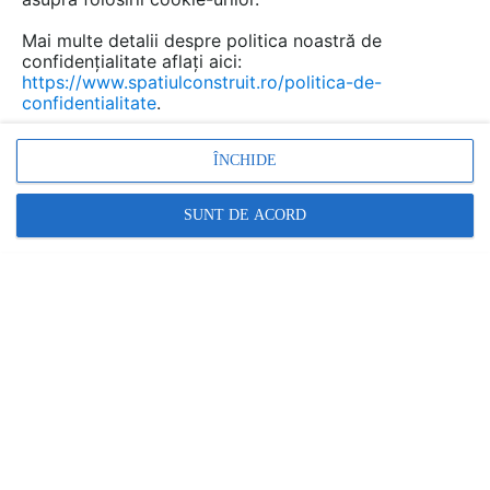
Mai multe detalii despre politica noastră de
confidențialitate aflați aici:
Urmăreşte această discuţie
https://www.spatiulconstruit.ro/politica-de-
confidentialitate
.
scris de
Mesterul Manole
la data 08 Sep 2013, 12:19
ÎNCHIDE
Si inca o intrebare.
Citesc in documentatia dvs: "Nu montati placile de
SUNT DE ACORD
Chimenea S in contact direct. Intotdeauna lasati spatiu,
de obicei 5 cm".
Lamuriti-ma, va rog, in contact direct cu ce? Ce vreti sa
spuneti?
Mi se pare o precizare importanta, dar nu inteleg exact
la ce va referiti.
Răspunde
Promovați-vă produsele și serviciile pe