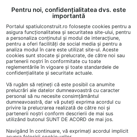
Pentru noi, confidențialitatea dvs. este
FĂ-ȚI CONT
LOGIN
importantă
CUM SE FACE
Portalul spatiulconstruit.ro folosește cookies pentru a
asigura funcționalitatea și securitatea site-ului, pentru
a personaliza conținutul și modul de interacțiune,
pentru a oferi facilități de social media și pentru a
analiza modul în care este utilizat site-ul. Aceste
EȘTI AICI:
Forum discuții
cookies sunt stocate și prelucrate, de către noi sau
partenerii noștri în conformitate cu toate
reglementările în vigoare și toate standardele de
confidențialitate și securitate actuale.
Vă rugăm să rețineți că este posibil ca anumite
prelucrări ale datelor dumneavoastră cu caracter
Sare pe gheață?
personal să nu necesite consimțământul
dumneavoastră, dar vă puteți exprima acordul cu
privire la prelucrarea realizată de către noi și
partenerii noștri conform descrierii de mai sus
Urmăreşte această discuţie
utilizând butonul SUNT DE ACORD de mai jos.
Navigând în continuare, vă exprimați acordul implicit
scris de
Costel
la data 25 Jan 2013, 16:23
asupra folosirii cookie-urilor.