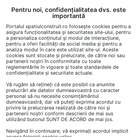
Pentru noi, confidențialitatea dvs. este
FĂ-ȚI CONT
LOGIN
importantă
CUM SE FACE
Portalul spatiulconstruit.ro folosește cookies pentru a
asigura funcționalitatea și securitatea site-ului, pentru
a personaliza conținutul și modul de interacțiune,
pentru a oferi facilități de social media și pentru a
analiza modul în care este utilizat site-ul. Aceste
EȘTI AICI:
Forum discuții
Finisaje si amenajari interioare
Electrocasnice
cookies sunt stocate și prelucrate, de către noi sau
partenerii noștri în conformitate cu toate
reglementările în vigoare și toate standardele de
confidențialitate și securitate actuale.
Vă rugăm să rețineți că este posibil ca anumite
prelucrări ale datelor dumneavoastră cu caracter
Salut. Am o masina de spalat
personal să nu necesite consimțământul
dumneavoastră, dar vă puteți exprima acordul cu
Daweoo DWd M8051. Este a
privire la prelucrarea realizată de către noi și
doua oara de cand am o
partenerii noștri conform descrierii de mai sus
utilizând butonul SUNT DE ACORD de mai jos.
problema la ea. In timpul
Navigând în continuare, vă exprimați acordul implicit
programului se aprind toate
asupra folosirii cookie-urilor.