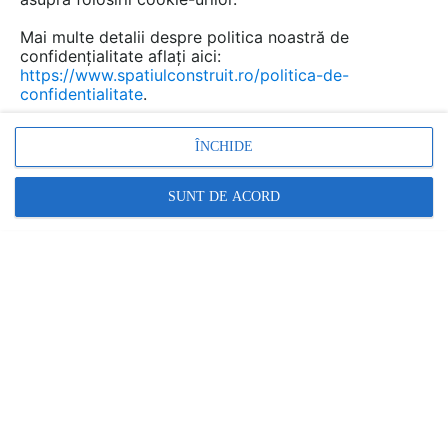
ledurile la ...
Mai multe detalii despre politica noastră de
confidențialitate aflați aici:
https://www.spatiulconstruit.ro/politica-de-
confidentialitate
.
Urmăreşte această discuţie
ÎNCHIDE
Discuţie pornită la articolul:
Reparatii pe care le puteti
SUNT DE ACORD
face si singuri la masina
de spalat
Detalii
scris de
cip
la data 16 Sep 2013, 17:38
Salut. Am o masina de spalat Daweoo DWd M8051. Este
a doua oara de cand am o problema la ea. In timpul