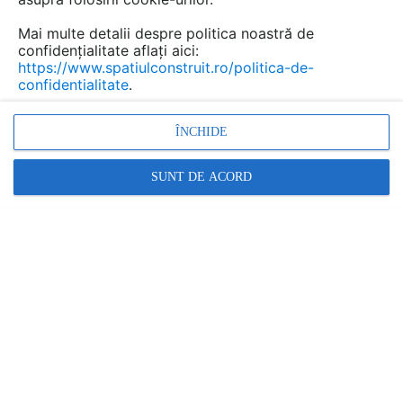
sa...
Mai multe detalii despre politica noastră de
confidențialitate aflați aici:
https://www.spatiulconstruit.ro/politica-de-
confidentialitate
.
Urmăreşte această discuţie
ÎNCHIDE
Discuţie pornită la articolul:
Reparatii pe care le puteti
SUNT DE ACORD
face si singuri la masina
de spalat
Detalii
scris de
Gabriel
la data 13 Mar 2013, 15:57
Salut ....am o masina de spalat Daewoo si imi dau batai
de cap 2 probleme.