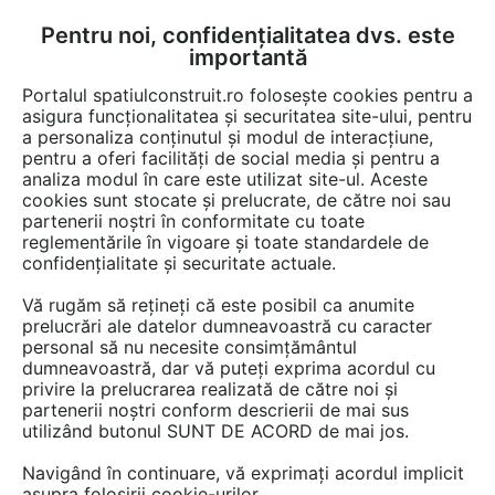
Pentru noi, confidențialitatea dvs. este
FĂ-ȚI CONT
LOGIN
importantă
CUM SE FACE
Portalul spatiulconstruit.ro folosește cookies pentru a
asigura funcționalitatea și securitatea site-ului, pentru
a personaliza conținutul și modul de interacțiune,
pentru a oferi facilități de social media și pentru a
analiza modul în care este utilizat site-ul. Aceste
EȘTI AICI:
Forum discuții
Finisaje si amenajari interioare
Electrocasnice
cookies sunt stocate și prelucrate, de către noi sau
partenerii noștri în conformitate cu toate
reglementările în vigoare și toate standardele de
confidențialitate și securitate actuale.
Vă rugăm să rețineți că este posibil ca anumite
prelucrări ale datelor dumneavoastră cu caracter
Salut ....am o masina de spalat
personal să nu necesite consimțământul
dumneavoastră, dar vă puteți exprima acordul cu
Daewoo si imi dau batai de cap
privire la prelucrarea realizată de către noi și
2 probleme. 1) Sunt momente
partenerii noștri conform descrierii de mai sus
utilizând butonul SUNT DE ACORD de mai jos.
in care cuva nu se mai
Navigând în continuare, vă exprimați acordul implicit
invarte...adica are o incercare
asupra folosirii cookie-urilor.