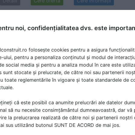
Detalii
Cere ofertă
Cere informaţii
ntru noi, confidențialitatea dvs. este importa
 12 Feb 2017, 12:18
lconstruit.ro folosește cookies pentru a asigura funcționalit
 din 3 usi .culisane - 6 role superioare-3buc placi de-- 9
e-ului, pentru a personaliza conținutul și modul de interacți
losi [sunt novice in domeniu va rog sa ma ajuta-te] De ase
i de social media și pentru a analiza modul în care este utiliza
uc . Nu stiu pretul as vrea sa ma informa-ti.--email faeug
sunt stocate și prelucrate, de către noi sau partenerii noșt
 multumesc............astept raspuns !
u toate reglementările în vigoare și toate standardele de co
ctuale.
țineți că este posibil ca anumite prelucrări ale datelor du
nal să nu necesite consimțământul dumneavoastră, dar vă 
ire la prelucrarea realizată de către noi și partenerii noștr
ă produsele și serviciile pe SpatiulConstruit.ro!
mai sus utilizând butonul SUNT DE ACORD de mai jos.