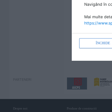
Navigând în con
Mai multe detal
https://www.sp
ÎNCHIDE
PARTENERI
Despre noi
Produse de constructii