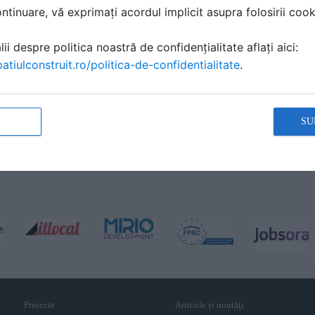
tinuare, vă exprimați acordul implicit asupra folosirii cooki
ii despre politica noastră de confidențialitate aflați aici:
atiulconstruit.ro/politica-de-confidentialitate
.
SU
Proiecte
Articole și noutăţi