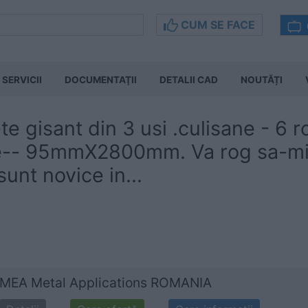
CUM SE FACE
SERVICII
DOCUMENTAŢII
DETALII CAD
NOUTĂȚI
te gisant din 3 usi .culisane - 6 
e-- 95mmX2800mm. Va rog sa-mi 
sunt novice in...
MEA Metal Applications ROMANIA