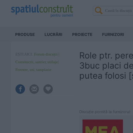
PRODUSE
LUCRĂRI
PROIECTE
FURNIZORI
Role ptr. pere
EȘTI AICI:
Forum discuții
Constructii, santier, utilaje
3buc placi d
Ferestre, usi, tamplarie
putea folosi [
Discuţie pornită la furnizorul: