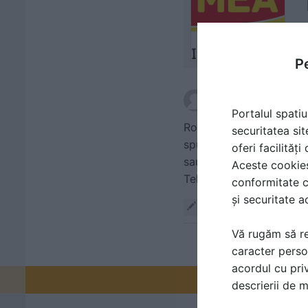
Pe
scris de
quasar
la data
Portalul spatiu
Role ptr. perete gisant
securitatea sit
spune-ti ce as putea fo
oferi facilităț
sau role inferioare-6 B
Aceste cookies 
Tel.0729963488..........Va
conformitate c
și securitate a
Răspunde
Vă rugăm să re
caracter perso
acordul cu priv
Promovați-v
descrierii de 