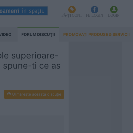
FĂ-ȚI CONT
FB LOGIN
LOGIN
VIDEO
FORUM DISCUŢII
PROMOVAȚI PRODUSE & SERVICII
role superioare-
spune-ti ce as
Urmăreşte această discuţie