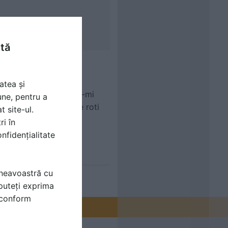
ntă
atea și
5mmX2800mm. Va rog sa-mi
une, pentru a
menea am nevoie si de roti
t site-ul.
en@yahoo.com-
ri în
nfidențialitate
mneavoastră cu
puteți exprima
i conform