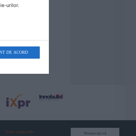
e-urilor.
NT DE ACORD
Toate categoriile
Promovați-vă