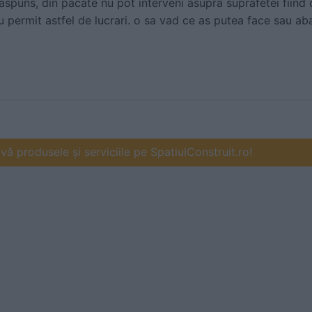
spuns, din pacate nu pot interveni asupra suprafetei fiind
 nu permit astfel de lucrari. o sa vad ce as putea face sau
ă produsele și serviciile pe SpatiulConstruit.ro!