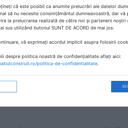
țineți că este posibil ca anumite prelucrări ale datelor du
o
nal să nu necesite consimțământul dumneavoastră, dar vă 
ire la prelucrarea realizată de către noi și partenerii noștr
mai sus utilizând butonul SUNT DE ACORD de mai jos.
tinuare, vă exprimați acordul implicit asupra folosirii cooki
zi acest videoclip
ii despre politica noastră de confidențialitate aflați aici:
atiulconstruit.ro/politica-de-confidentialitate
.
SU
us
la data 26 Aug 2013, 11:33