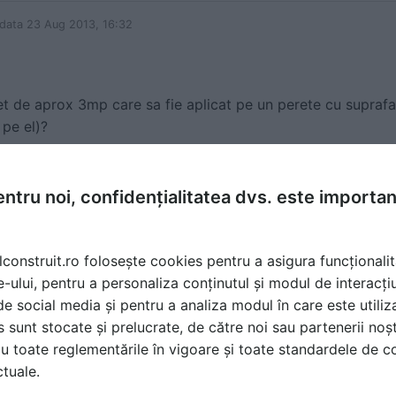
 data 23 Aug 2013, 16:32
et de aprox 3mp care sa fie aplicat pe un perete cu suprafa
 pe el)?
ntru noi, confidențialitatea dvs. este importa
t
la data 24 Aug 2013, 07:54
lconstruit.ro folosește cookies pentru a asigura funcționalit
te pe aceasta suprafata nu se poate aplica. Putem in schim
e-ului, pentru a personaliza conținutul și modul de interacți
i de social media și pentru a analiza modul în care este utiliza
sunt stocate și prelucrate, de către noi sau partenerii noșt
ati un fototapet pe acest perete, trebuie trasa o mana de gl
u toate reglementările în vigoare și toate standardele de co
e al nostru :)
ctuale.