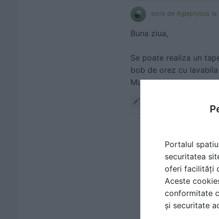
scris de
Agleptycus
la
Buna ziua,
Se poate realiza un tap
bob de orez cu lavabila
Răspunde
Pe
scris de
FotoTape
Portalul spatiu
Buna ziua, din paca
securitatea sit
orez.
oferi facilităț
Aceste cookies 
Daca doriti sa aplic
conformitate c
Ulterior peretele est
și securitate a