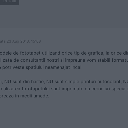
Detalii
data 23 Aug 2013, 15:08
ele de fototapet utilizand orice tip de grafica, la orice d
lizata de consultantii nostri si impreuna vom stabili formatul
 potriveste spatiului neamenajat inca!
oi, NU sunt din hartie, NU sunt simple printuri autocolant, NU
. realizarea fototapetului sunt imprimate cu cerneluri specia
ioreaza in medii umede.