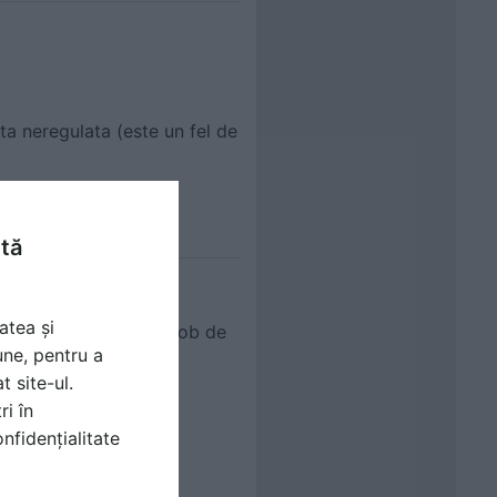
ta neregulata (este un fel de
ntă
atea și
b picta un astfel de bob de
une, pentru a
t site-ul.
ri în
et sau aplicat rigips.
nfidențialitate