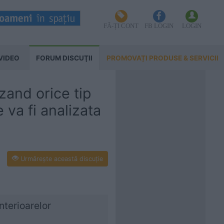
FĂ-ȚI CONT
FB LOGIN
LOGIN
VIDEO
FORUM DISCUŢII
PROMOVAȚI PRODUSE & SERVICII
zand orice tip
 va fi analizata
Urmăreşte această discuţie
nterioarelor