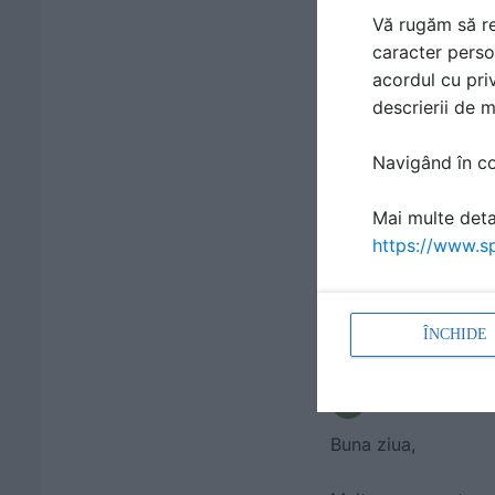
numai bine,
Vă rugăm să re
Echipa FotoTapet.r
caracter perso
Linkuri
acordul cu priv
descrierii de 
Navigând în con
Logheaza-te sa ve
Mai multe detal
https://www.sp
ÎNCHIDE
Răspunde
scris de
Agleptyc
Buna ziua,