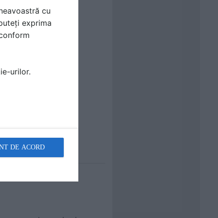
mneavoastră cu
puteți exprima
i conform
e-urilor.
NT DE ACORD