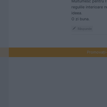
Multumesc pentru ra
regulile interioare
ideea.
O zi buna.
Răspunde
Promovați-v