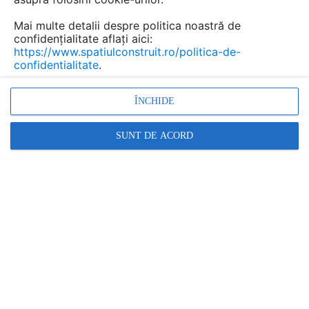
necesar ca aceste rafturi sa
Mai multe detalii despre politica noastră de
fie...
confidențialitate aflați aici:
https://www.spatiulconstruit.ro/politica-de-
confidentialitate
.
Urmăreşte această discuţie
ÎNCHIDE
Discuţie pornită la gama de produse:
SUNT DE ACORD
Rafturi si sisteme pentru
depozitare paleti DEXION
De la: DEXION Storage Solutions
Gama de produse nu mai este
publicata pe SpatiulConstruit.ro. Nu
mai sunt disponibile detalii
suplimentare.