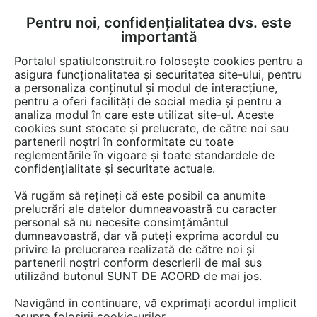
Pentru noi, confidențialitatea dvs. este
FĂ-ȚI CONT
LOGIN
importantă
CUM SE FACE
Portalul spatiulconstruit.ro folosește cookies pentru a
asigura funcționalitatea și securitatea site-ului, pentru
a personaliza conținutul și modul de interacțiune,
pentru a oferi facilități de social media și pentru a
analiza modul în care este utilizat site-ul. Aceste
EȘTI AICI:
Forum discuții
Finisaje si amenajari interioare
cookies sunt stocate și prelucrate, de către noi sau
Spatii industriale, depozite
partenerii noștri în conformitate cu toate
reglementările în vigoare și toate standardele de
confidențialitate și securitate actuale.
Vă rugăm să rețineți că este posibil ca anumite
prelucrări ale datelor dumneavoastră cu caracter
personal să nu necesite consimțământul
Rafturile trebuie sa respecte
dumneavoastră, dar vă puteți exprima acordul cu
privire la prelucrarea realizată de către noi și
cerintele caror standarde/
partenerii noștri conform descrierii de mai sus
utilizând butonul SUNT DE ACORD de mai jos.
normative / directive
romanesti/ europene ? Este
Navigând în continuare, vă exprimați acordul implicit
asupra folosirii cookie-urilor.