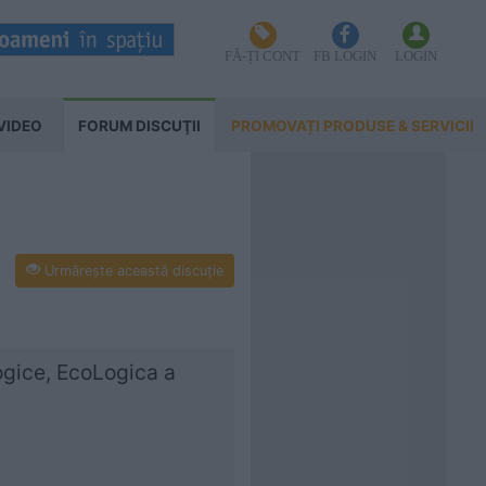
FĂ-ȚI CONT
FB LOGIN
LOGIN
VIDEO
FORUM DISCUŢII
PROMOVAȚI PRODUSE & SERVICII
Urmăreşte această discuţie
logice, EcoLogica a