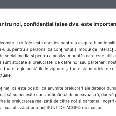
a 24 Apr 2013, 14:10
ntru noi, confidențialitatea dvs. este importa
:)
lconstruit.ro folosește cookies pentru a asigura funcționalit
e-ului, pentru a personaliza conținutul și modul de interacți
i de social media și pentru a analiza modul în care este utiliza
sunt stocate și prelucrate, de către noi sau partenerii noșt
u toate reglementările în vigoare și toate standardele de co
ctuale.
țineți că este posibil ca anumite prelucrări ale datelor du
nal să nu necesite consimțământul dumneavoastră, dar vă 
ire la prelucrarea realizată de către noi și partenerii noștr
ă produsele și serviciile pe SpatiulConstruit.ro!
mai sus utilizând butonul SUNT DE ACORD de mai jos.