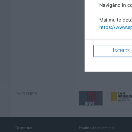
Navigând în con
Mai multe detal
https://www.sp
ÎNCHIDE
PARTENERI
Despre noi
Produse de constructii