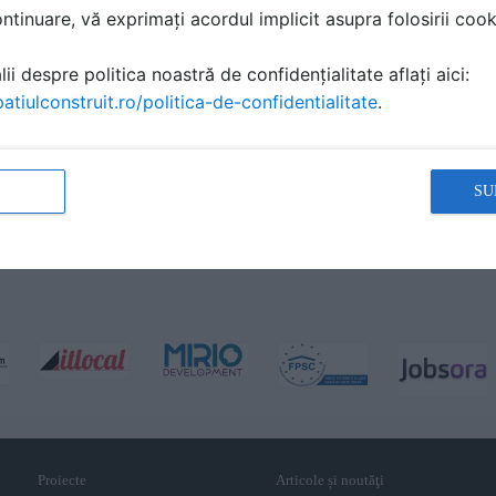
tinuare, vă exprimați acordul implicit asupra folosirii cooki
ii despre politica noastră de confidențialitate aflați aici:
atiulconstruit.ro/politica-de-confidentialitate
.
SU
Proiecte
Articole și noutăţi