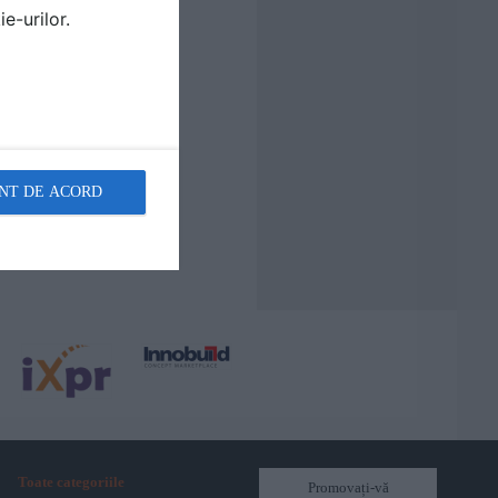
e-urilor.
NT DE ACORD
Toate categoriile
Promovați-vă