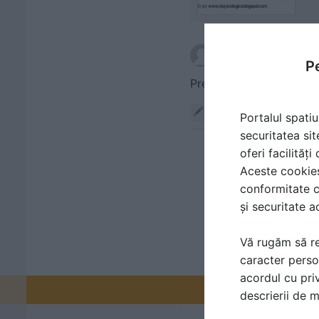
scris de
Andras
la dat
Pe
Prezenti ! Va asteptam! 
Răspunde
Portalul spatiu
securitatea sit
oferi facilităț
Aceste cookies 
conformitate c
și securitate a
Vă rugăm să re
caracter perso
acordul cu priv
Promovați-v
descrierii de 