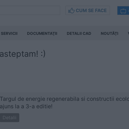
CUM SE FACE
SERVICII
DOCUMENTAŢII
DETALII CAD
NOUTĂȚI
 asteptam! :)
Targul de energie regenerabila si constructii eco
ajuns la a 3-a editie!
Detalii