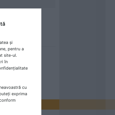
ntă
atea și
une, pentru a
t site-ul.
ri în
nfidențialitate
mneavoastră cu
puteți exprima
i conform