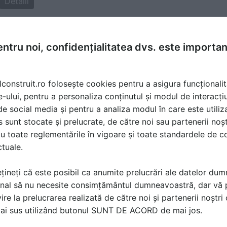
Detalii
ntru noi, confidențialitatea dvs. este importa
 04 Aug 2012, 14:45
lconstruit.ro folosește cookies pentru a asigura funcționalit
 ar fi edificante. Din cele existente se poate vorbi de o res
e-ului, pentru a personaliza conținutul și modul de interacți
i de social media și pentru a analiza modul în care este utiliza
sunt stocate și prelucrate, de către noi sau partenerii noșt
u toate reglementările în vigoare și toate standardele de co
ctuale.
țineți că este posibil ca anumite prelucrări ale datelor du
nal să nu necesite consimțământul dumneavoastră, dar vă 
ire la prelucrarea realizată de către noi și partenerii noștr
ă produsele și serviciile pe SpatiulConstruit.ro!
mai sus utilizând butonul SUNT DE ACORD de mai jos.