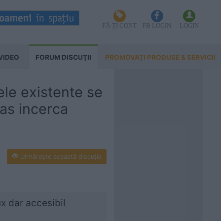
FĂ-ȚI CONT
FB LOGIN
LOGIN
VIDEO
FORUM DISCUŢII
PROMOVAȚI PRODUSE & SERVICII
ele existente se
 as incerca
Urmăreşte această discuţie
ux dar accesibil