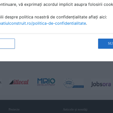
tinuare, vă exprimați acordul implicit asupra folosirii cooki
ii despre politica noastră de confidențialitate aflați aici:
atiulconstruit.ro/politica-de-confidentialitate
.
SU
Proiecte
Articole și noutăţi