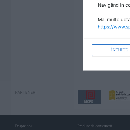
Navigând în con
Mai multe detal
https://www.sp
ÎNCHIDE
PARTENERI
Despre noi
Produse de constructii