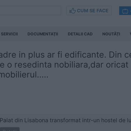
CUM SE FACE
SERVICII
DOCUMENTAŢII
DETALII CAD
NOUTĂȚI
dre in plus ar fi edificante. Din c
e o resedinta nobiliara,dar oricat
obilierul.....
Palat din Lisabona transformat intr-un hostel de l