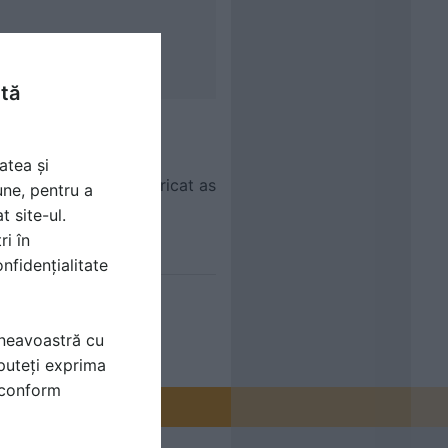
ntă
atea și
edinta nobiliara,dar oricat as
une, pentru a
t site-ul.
ri în
nfidențialitate
mneavoastră cu
puteți exprima
i conform