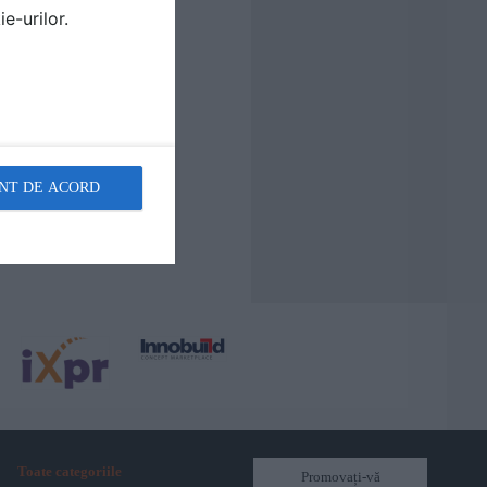
e-urilor.
NT DE ACORD
Toate categoriile
Promovați-vă