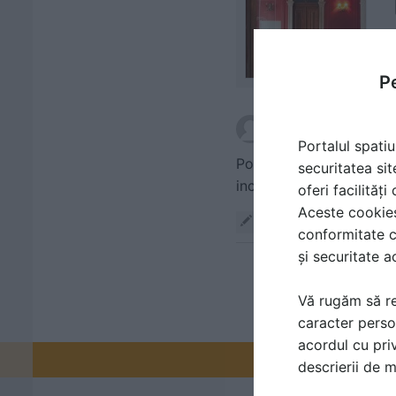
Pe
scris de
marcu
la data
Portalul spatiu
Poate ceva cadre in plus
securitatea sit
oferi facilităț
Aceste cookies 
Răspunde
conformitate c
și securitate a
Vă rugăm să re
caracter perso
acordul cu priv
Promovați-v
descrierii de 