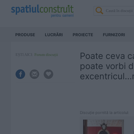
PRODUSE
LUCRĂRI
PROIECTE
FURNIZORI
Poate ceva ca
EȘTI AICI:
Forum discuții
poate vorbi d
excentricul...m
Discuţie pornită la articolul: