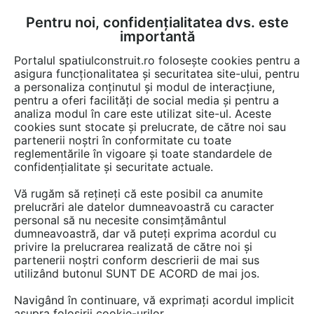
Pentru noi, confidențialitatea dvs. este
FĂ-ȚI CONT
LOGIN
importantă
CUM SE FACE
Portalul spatiulconstruit.ro folosește cookies pentru a
asigura funcționalitatea și securitatea site-ului, pentru
a personaliza conținutul și modul de interacțiune,
pentru a oferi facilități de social media și pentru a
analiza modul în care este utilizat site-ul. Aceste
EȘTI AICI:
Forum discuții
cookies sunt stocate și prelucrate, de către noi sau
partenerii noștri în conformitate cu toate
reglementările în vigoare și toate standardele de
confidențialitate și securitate actuale.
Vă rugăm să rețineți că este posibil ca anumite
prelucrări ale datelor dumneavoastră cu caracter
Piele ecologica tapiterie
personal să nu necesite consimțământul
dumneavoastră, dar vă puteți exprima acordul cu
privire la prelucrarea realizată de către noi și
partenerii noștri conform descrierii de mai sus
Urmăreşte această discuţie
utilizând butonul SUNT DE ACORD de mai jos.
Navigând în continuare, vă exprimați acordul implicit
scris de
Gabi
la data 12 Feb 2013, 17:23
asupra folosirii cookie-urilor.