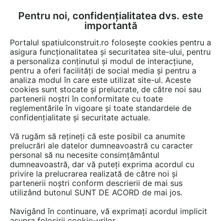
Pentru noi, confidențialitatea dvs. este
FĂ-ȚI CONT
LOGIN
importantă
CUM SE FACE
Portalul spatiulconstruit.ro folosește cookies pentru a
asigura funcționalitatea și securitatea site-ului, pentru
a personaliza conținutul și modul de interacțiune,
pentru a oferi facilități de social media și pentru a
analiza modul în care este utilizat site-ul. Aceste
EȘTI AICI:
Forum discuții
cookies sunt stocate și prelucrate, de către noi sau
partenerii noștri în conformitate cu toate
reglementările în vigoare și toate standardele de
confidențialitate și securitate actuale.
Vă rugăm să rețineți că este posibil ca anumite
prelucrări ale datelor dumneavoastră cu caracter
Parazapezi la acoperis din tigla
personal să nu necesite consimțământul
dumneavoastră, dar vă puteți exprima acordul cu
privire la prelucrarea realizată de către noi și
partenerii noștri conform descrierii de mai sus
Urmăreşte această discuţie
utilizând butonul SUNT DE ACORD de mai jos.
Navigând în continuare, vă exprimați acordul implicit
scris de
Umbre
la data 22 Nov 2012, 08:50
asupra folosirii cookie-urilor.