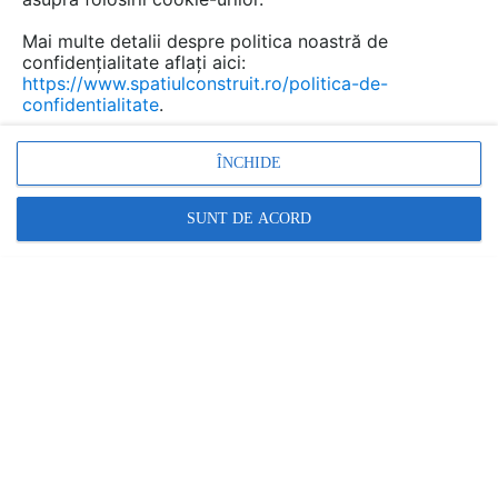
singuri fara...
Mai multe detalii despre politica noastră de
confidențialitate aflați aici:
https://www.spatiulconstruit.ro/politica-de-
confidentialitate
.
Urmăreşte această discuţie
ÎNCHIDE
Discuţie pornită la articolul:
Cum sa fotografiezi un
SUNT DE ACORD
apartament ca sa il vinzi
sau inchiriezi mai usor
Detalii
scris de
carmen
la data 06 May 2012, 08:02
Multumim, noua chiar ne foloseste acest articol
deoarece suntem o firma care detine spatii pentru