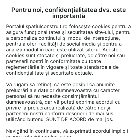
Pentru noi, confidențialitatea dvs. este
FĂ-ȚI CONT
LOGIN
importantă
CUM SE FACE
Portalul spatiulconstruit.ro folosește cookies pentru a
asigura funcționalitatea și securitatea site-ului, pentru
a personaliza conținutul și modul de interacțiune,
pentru a oferi facilități de social media și pentru a
analiza modul în care este utilizat site-ul. Aceste
EȘTI AICI:
Forum discuții
cookies sunt stocate și prelucrate, de către noi sau
partenerii noștri în conformitate cu toate
reglementările în vigoare și toate standardele de
confidențialitate și securitate actuale.
Vă rugăm să rețineți că este posibil ca anumite
prelucrări ale datelor dumneavoastră cu caracter
Multumim, noua chiar ne
personal să nu necesite consimțământul
dumneavoastră, dar vă puteți exprima acordul cu
foloseste acest articol
privire la prelucrarea realizată de către noi și
deoarece suntem o firma care
partenerii noștri conform descrierii de mai sus
utilizând butonul SUNT DE ACORD de mai jos.
detine spatii pentru inchiriere
Navigând în continuare, vă exprimați acordul implicit
pe care le promovam noi
asupra folosirii cookie-urilor.