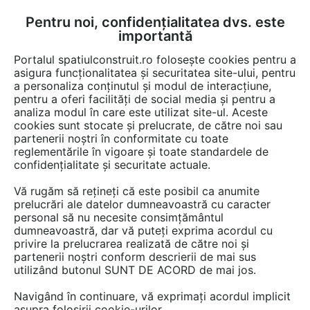
Pentru noi, confidențialitatea dvs. este
FĂ-ȚI CONT
LOGIN
importantă
CUM SE FACE
Portalul spatiulconstruit.ro folosește cookies pentru a
asigura funcționalitatea și securitatea site-ului, pentru
a personaliza conținutul și modul de interacțiune,
pentru a oferi facilități de social media și pentru a
analiza modul în care este utilizat site-ul. Aceste
EȘTI AICI:
Forum discuții
Instalatii si echipamente cladiri
cookies sunt stocate și prelucrate, de către noi sau
Echipare mecanica cladiri
partenerii noștri în conformitate cu toate
reglementările în vigoare și toate standardele de
confidențialitate și securitate actuale.
Vă rugăm să rețineți că este posibil ca anumite
prelucrări ale datelor dumneavoastră cu caracter
personal să nu necesite consimțământul
Ma intereseaza un lift f mic
dumneavoastră, dar vă puteți exprima acordul cu
privire la prelucrarea realizată de către noi și
,care poate fi ,montat intr-o
partenerii noștri conform descrierii de mai sus
utilizând butonul SUNT DE ACORD de mai jos.
casa a scarii deja existenta
.sau exterior imobilului pt 4+1
Navigând în continuare, vă exprimați acordul implicit
asupra folosirii cookie-urilor.