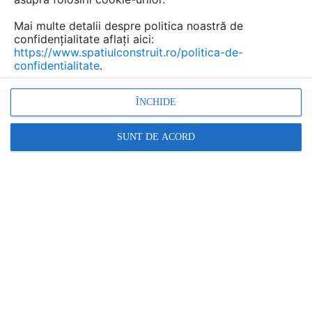
et .
Mai multe detalii despre politica noastră de
confidențialitate aflați aici:
https://www.spatiulconstruit.ro/politica-de-
Urmăreşte această discuţie
confidentialitate
.
scris de
ion
la data 16 Jul 2012, 09:44
ÎNCHIDE
ma intereseaza un lift f mic ,care poate fi ,montat intr-o
SUNT DE ACORD
casa a scarii deja existenta .sau exterior imobilului pt
4+1 et .
Răspunde
scris de
Dumitru Mihai
la data 16 Jul 2012, 09:48
Avem disponibile lifturi incepand cu 2 persoane si puturi
aprox 100cm x 100cm. trimiteti cateva detalii despre
cladire pe mihai.dumitru@kone.com sau la telefon
075.601.601.1 si va raspundem in cel mai scurt timp. Va