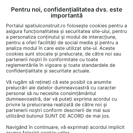
Pentru noi, confidențialitatea dvs. este
FĂ-ȚI CONT
LOGIN
importantă
CUM SE FACE
Portalul spatiulconstruit.ro folosește cookies pentru a
asigura funcționalitatea și securitatea site-ului, pentru
a personaliza conținutul și modul de interacțiune,
pentru a oferi facilități de social media și pentru a
analiza modul în care este utilizat site-ul. Aceste
EȘTI AICI:
Forum discuții
Constructii, santier, utilaje
Acoperis cu panta
cookies sunt stocate și prelucrate, de către noi sau
partenerii noștri în conformitate cu toate
reglementările în vigoare și toate standardele de
confidențialitate și securitate actuale.
Vă rugăm să rețineți că este posibil ca anumite
prelucrări ale datelor dumneavoastră cu caracter
Livrati si in Brasov?
personal să nu necesite consimțământul
dumneavoastră, dar vă puteți exprima acordul cu
privire la prelucrarea realizată de către noi și
partenerii noștri conform descrierii de mai sus
Urmăreşte această discuţie
utilizând butonul SUNT DE ACORD de mai jos.
Navigând în continuare, vă exprimați acordul implicit
scris de
alex covrig
la data 26 Jun 2012, 09:39
asupra folosirii cookie-urilor.