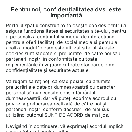
Pentru noi, confidențialitatea dvs. este
FĂ-ȚI CONT
LOGIN
importantă
CUM SE FACE
Portalul spatiulconstruit.ro folosește cookies pentru a
asigura funcționalitatea și securitatea site-ului, pentru
a personaliza conținutul și modul de interacțiune,
pentru a oferi facilități de social media și pentru a
analiza modul în care este utilizat site-ul. Aceste
EȘTI AICI:
Forum discuții
cookies sunt stocate și prelucrate, de către noi sau
partenerii noștri în conformitate cu toate
reglementările în vigoare și toate standardele de
confidențialitate și securitate actuale.
Vă rugăm să rețineți că este posibil ca anumite
prelucrări ale datelor dumneavoastră cu caracter
Izolare mansarda
personal să nu necesite consimțământul
dumneavoastră, dar vă puteți exprima acordul cu
privire la prelucrarea realizată de către noi și
partenerii noștri conform descrierii de mai sus
Urmăreşte această discuţie
utilizând butonul SUNT DE ACORD de mai jos.
Navigând în continuare, vă exprimați acordul implicit
scris de
ulica
la data 23 Aug 2013, 12:16
asupra folosirii cookie-urilor.