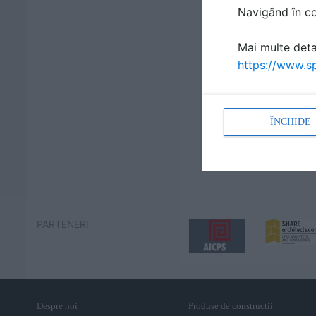
Navigând în con
Mai multe detal
https://www.sp
ÎNCHIDE
PARTENERI
Despre noi
Produse de constructii