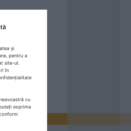
ntă
atea și
une, pentru a
t site-ul.
ri în
nfidențialitate
mneavoastră cu
puteți exprima
i conform