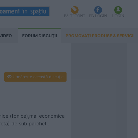
FĂ-ȚI CONT
FB LOGIN
LOGIN
VIDEO
FORUM DISCUŢII
PROMOVAȚI PRODUSE & SERVICII
Urmăreşte această discuţie
hnice (fonice),mai economica
dreta) de sub parchet .