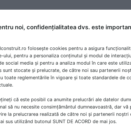
ntru noi, confidențialitatea dvs. este importa
lconstruit.ro folosește cookies pentru a asigura funcționalit
e-ului, pentru a personaliza conținutul și modul de interacți
i de social media și pentru a analiza modul în care este utiliza
sunt stocate și prelucrate, de către noi sau partenerii noșt
u toate reglementările în vigoare și toate standardele de co
ctuale.
țineți că este posibil ca anumite prelucrări ale datelor du
nal să nu necesite consimțământul dumneavoastră, dar vă 
ire la prelucrarea realizată de către noi și partenerii noștr
ă produsele și serviciile pe SpatiulConstruit.ro!
mai sus utilizând butonul SUNT DE ACORD de mai jos.