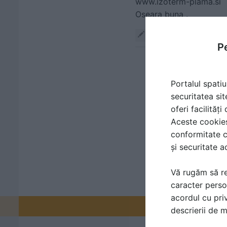
www.izoterm-plama.si
Oseara buna .
Răspunde
Pe
Portalul spatiu
securitatea sit
oferi facilităț
Aceste cookies 
conformitate c
și securitate a
Vă rugăm să re
caracter perso
acordul cu priv
Promovați-v
descrierii de 