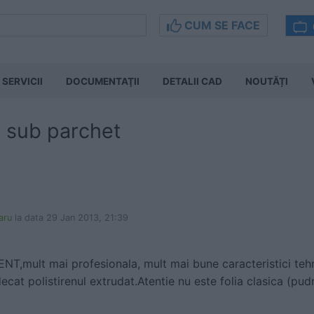
CUM SE FACE
SERVICII
DOCUMENTAŢII
DETALII CAD
NOUTĂȚI
a sub parchet
aru
la data 29 Jan 2013, 21:39
ENT,mult mai profesionala, mult mai bune caracteristici te
decat polistirenul extrudat.Atentie nu este folia clasica (pu