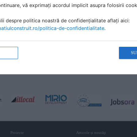
tinuare, vă exprimați acordul implicit asupra folosirii cooki
ii despre politica noastră de confidențialitate aflați aici:
atiulconstruit.ro/politica-de-confidentialitate
.
SU
Proiecte
Articole și noutăţi