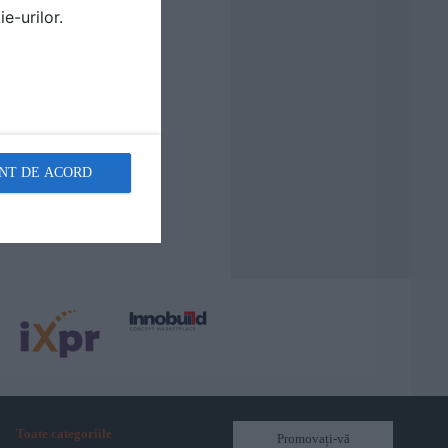
e-urilor.
NT DE ACORD
Toate categoriile
Promovați-vă