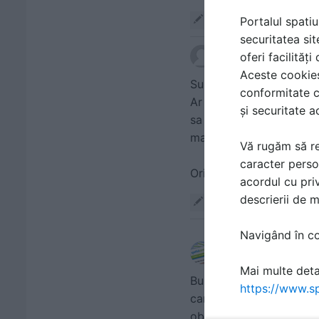
Portalul spatiu
Răspunde
securitatea sit
oferi facilităț
scris de
augustin mora
Aceste cookies 
Subscriu cu acelasi inte
conformitate c
Ar fi, cred, foarte util c
și securitate a
sa fie adaptate si pentru
mai mult sau mai putin 
Vă rugăm să re
caracter perso
Oricum, multumesc pentru
acordul cu priv
descrierii de 
Răspunde
Navigând în con
scris de
Laura Radules
Mai multe detal
Buna ziua, va anuntam c
https://www.sp
canalizare aici: http:/
object_id=12 . Speram ca