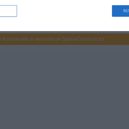
SU
ă produsele și serviciile pe SpatiulConstruit.ro!