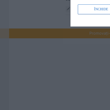
ÎNCHIDE
Răspunde
Promovați-v