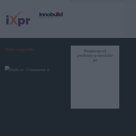
Toate categoriile
Promovați-vă
produsele și serviciile
pe