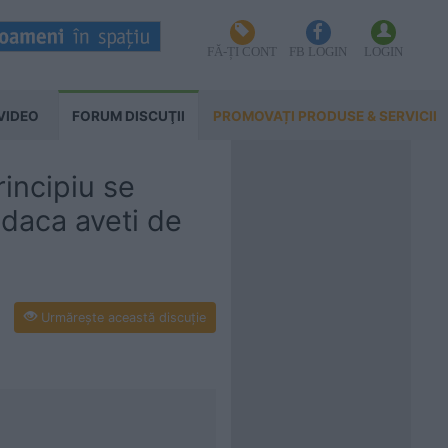
FĂ-ȚI CONT
FB LOGIN
LOGIN
VIDEO
FORUM DISCUŢII
PROMOVAȚI PRODUSE & SERVICII
incipiu se
 daca aveti de
Urmăreşte această discuţie