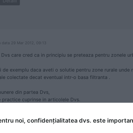
Detalii
a data 29 Mar 2012, 09:13
 Dvs care cred ca in principiu se preteaza pentru zonele ur
i de exemplu daca aveti o solutie pentru zone rurale unde nu
le colectate decat eventual intr-o basa filtranta .
punere din partea Dvs,
le practice cuprinse in articolele Dvs.
ntru noi, confidențialitatea dvs. este importa