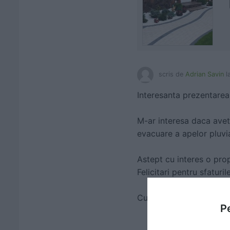
scris de
Adrian Savin
l
Interesanta prezentarea
M-ar interesa daca avet
evacuare a apelor pluvia
Astept cu interes o pro
Felicitari pentru sfaturi
Cu stima
Pe