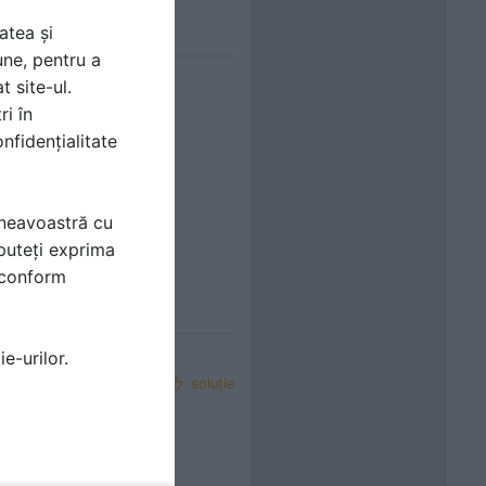
atea și
une, pentru a
t site-ul.
ri în
nfidențialitate
mneavoastră cu
puteți exprima
i conform
e-urilor.
soluţie
aleilor in zone fara
-fara-canalizare-