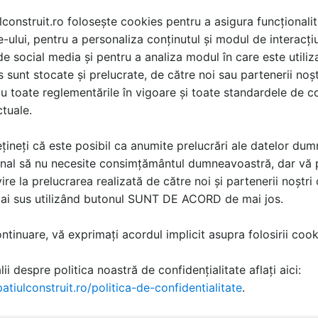
lconstruit.ro folosește cookies pentru a asigura funcționalit
e-ului, pentru a personaliza conținutul și modul de interacți
i de social media și pentru a analiza modul în care este utiliza
riu
la data 01 Apr 2012, 16:58
sunt stocate și prelucrate, de către noi sau partenerii noșt
res la problema ridicata mai sus de dl.Adrian S.
u toate reglementările în vigoare și toate standardele de co
a diferitele sfaturi practice date in articolele dvs. sa
ctuale.
 zona rurala, unde multi dintre cititori au imobile
amenajate sau in curs de amenajare.
țineți că este posibil ca anumite prelucrări ale datelor du
nal să nu necesite consimțământul dumneavoastră, dar vă 
 sfaturile si informatiile oferite.
ire la prelucrarea realizată de către noi și partenerii noștr
mai sus utilizând butonul SUNT DE ACORD de mai jos.
tinuare, vă exprimați acordul implicit asupra folosirii cooki
cu
la data 20 Apr 2012, 15:43
ii despre politica noastră de confidențialitate aflați aici:
a am publicat un nou articol "Cum se face" despre pavarea 
atiulconstruit.ro/politica-de-confidentialitate
.
/www.spatiulconstruit.ro/cum-se-face/pavarea-aleilor-in-zone
 aceasta solutie sa va fie utila. O zi buna!