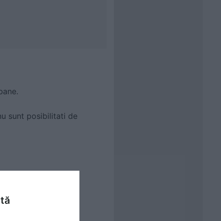
bane.
 sunt posibilitati de
ntă