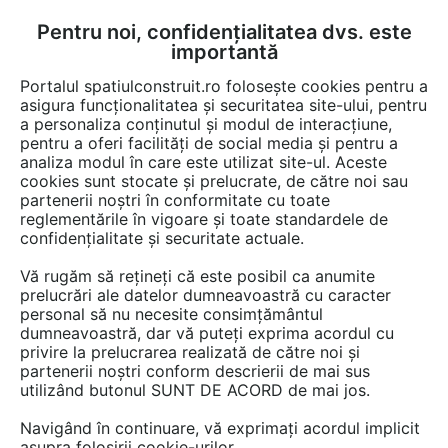
Pentru noi, confidențialitatea dvs. este
FĂ-ȚI CONT
LOGIN
importantă
CUM SE FACE
Portalul spatiulconstruit.ro folosește cookies pentru a
asigura funcționalitatea și securitatea site-ului, pentru
a personaliza conținutul și modul de interacțiune,
pentru a oferi facilități de social media și pentru a
analiza modul în care este utilizat site-ul. Aceste
EȘTI AICI:
Forum discuții
cookies sunt stocate și prelucrate, de către noi sau
partenerii noștri în conformitate cu toate
reglementările în vigoare și toate standardele de
confidențialitate și securitate actuale.
Vă rugăm să rețineți că este posibil ca anumite
prelucrări ale datelor dumneavoastră cu caracter
Imi place tare mult contrastul
personal să nu necesite consimțământul
dumneavoastră, dar vă puteți exprima acordul cu
rosu-alb. Orice piesa de
privire la prelucrarea realizată de către noi și
mobilier rosu sau obiect de
partenerii noștri conform descrierii de mai sus
utilizând butonul SUNT DE ACORD de mai jos.
decor atrage imediat privirea si
Navigând în continuare, vă exprimați acordul implicit
asezat pe un fond alb sau...
asupra folosirii cookie-urilor.