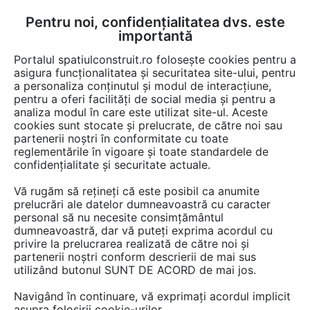
Pentru noi, confidențialitatea dvs. este
FĂ-ȚI CONT
LOGIN
importantă
CUM SE FACE
Portalul spatiulconstruit.ro folosește cookies pentru a
asigura funcționalitatea și securitatea site-ului, pentru
a personaliza conținutul și modul de interacțiune,
pentru a oferi facilități de social media și pentru a
analiza modul în care este utilizat site-ul. Aceste
EȘTI AICI:
Forum discuții
cookies sunt stocate și prelucrate, de către noi sau
partenerii noștri în conformitate cu toate
reglementările în vigoare și toate standardele de
confidențialitate și securitate actuale.
Vă rugăm să rețineți că este posibil ca anumite
prelucrări ale datelor dumneavoastră cu caracter
Evul Mediu: case intunecoase,
personal să nu necesite consimțământul
dumneavoastră, dar vă puteți exprima acordul cu
arta luminoasa
privire la prelucrarea realizată de către noi și
partenerii noștri conform descrierii de mai sus
utilizând butonul SUNT DE ACORD de mai jos.
Urmăreşte această discuţie
Navigând în continuare, vă exprimați acordul implicit
asupra folosirii cookie-urilor.