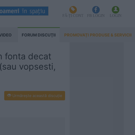
FĂ-ȚI CONT
FB LOGIN
LOGIN
VIDEO
FORUM DISCUŢII
PROMOVAȚI PRODUSE & SERVICII
n fonta decat
(sau vopsesti,
Urmăreşte această discuţie