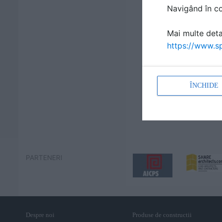
Navigând în con
Mai multe detal
https://www.sp
ÎNCHIDE
PARTENERI
Despre noi
Produse de constructii