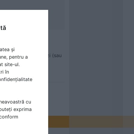
ntă
atea și
erita sa reconditionezi (sau
une, pentru a
t site-ul.
ri în
nfidențialitate
mneavoastră cu
puteți exprima
i conform