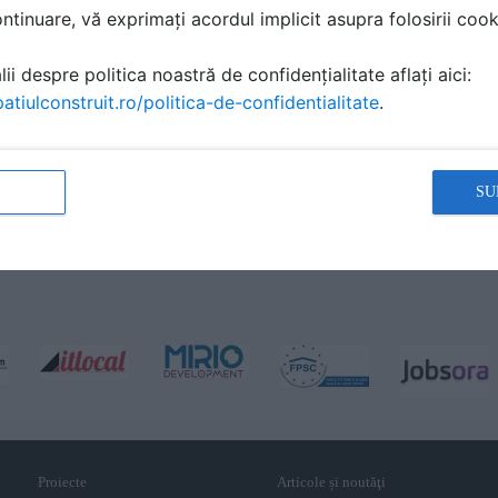
tinuare, vă exprimați acordul implicit asupra folosirii cooki
ii despre politica noastră de confidențialitate aflați aici:
atiulconstruit.ro/politica-de-confidentialitate
.
SU
Proiecte
Articole și noutăţi