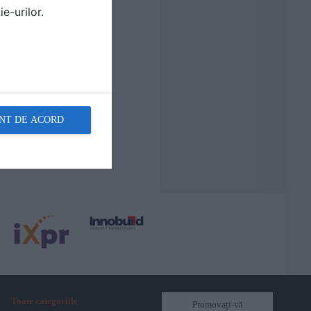
e-urilor.
NT DE ACORD
Toate categoriile
Promovați-vă