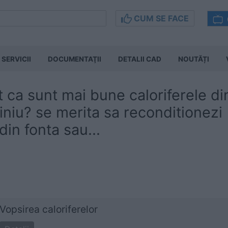
CUM SE FACE
SERVICII
DOCUMENTAŢII
DETALII CAD
NOUTĂȚI
 ca sunt mai bune caloriferele di
iniu? se merita sa reconditionezi 
din fonta sau...
Vopsirea caloriferelor