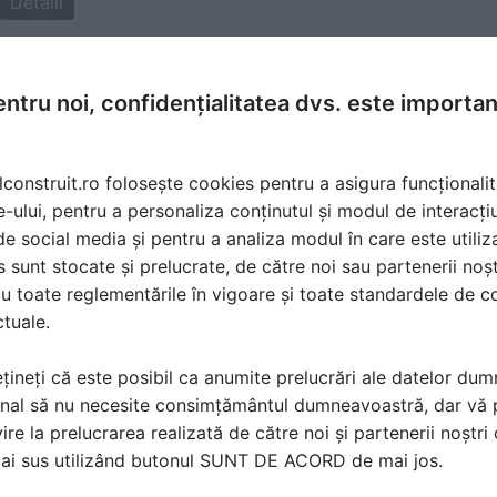
Detalii
ntru noi, confidențialitatea dvs. este importa
6 Jul 2013, 18:22
lconstruit.ro folosește cookies pentru a asigura funcționalit
i bune caloriferele din fonta decat cele din aluminiu? se m
e-ului, pentru a personaliza conținutul și modul de interacți
in fonta sau mai bine il inlocuiesti?
i de social media și pentru a analiza modul în care este utiliza
sunt stocate și prelucrate, de către noi sau partenerii noșt
u toate reglementările în vigoare și toate standardele de co
ctuale.
țineți că este posibil ca anumite prelucrări ale datelor du
nal să nu necesite consimțământul dumneavoastră, dar vă 
ire la prelucrarea realizată de către noi și partenerii noștr
ă produsele și serviciile pe SpatiulConstruit.ro!
mai sus utilizând butonul SUNT DE ACORD de mai jos.