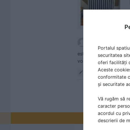
Pe
scris de
Bella
la data 1
Portalul spatiu
este adevarat ca sunt ma
securitatea sit
vopsesti, ma rog) unul d
oferi facilităț
Aceste cookies 
Răspunde
conformitate c
și securitate a
Vă rugăm să re
caracter perso
acordul cu priv
Promovați-v
descrierii de 