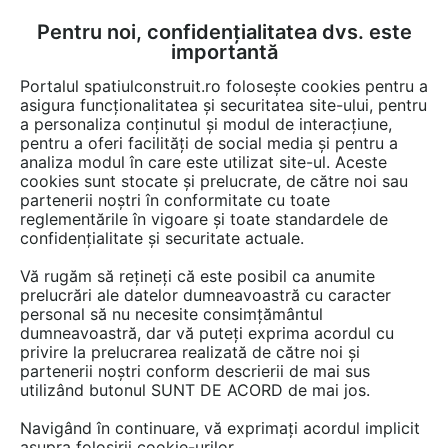
Pentru noi, confidențialitatea dvs. este
FĂ-ȚI CONT
LOGIN
importantă
CUM SE FACE
Portalul spatiulconstruit.ro folosește cookies pentru a
asigura funcționalitatea și securitatea site-ului, pentru
a personaliza conținutul și modul de interacțiune,
pentru a oferi facilități de social media și pentru a
analiza modul în care este utilizat site-ul. Aceste
EȘTI AICI:
Forum discuții
cookies sunt stocate și prelucrate, de către noi sau
partenerii noștri în conformitate cu toate
reglementările în vigoare și toate standardele de
confidențialitate și securitate actuale.
Vă rugăm să rețineți că este posibil ca anumite
prelucrări ale datelor dumneavoastră cu caracter
Dotari Hoteliere
personal să nu necesite consimțământul
dumneavoastră, dar vă puteți exprima acordul cu
privire la prelucrarea realizată de către noi și
partenerii noștri conform descrierii de mai sus
Urmăreşte această discuţie
utilizând butonul SUNT DE ACORD de mai jos.
Navigând în continuare, vă exprimați acordul implicit
scris de
Gabi
la data 12 Feb 2013, 17:29
asupra folosirii cookie-urilor.