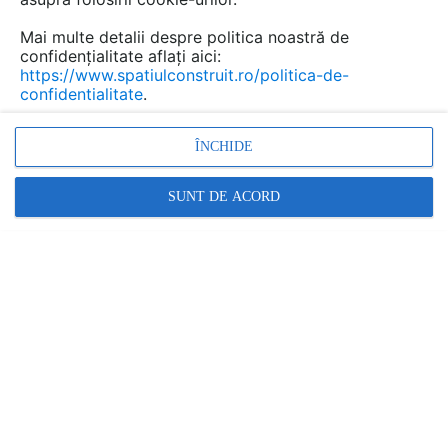
Pilote pentru Hotel si Pensiune.
Mai multe detalii despre politica noastră de
Linkuri
confidențialitate aflați aici:
https://www.spatiulconstruit.ro/politica-de-
confidentialitate
.
ÎNCHIDE
SUNT DE ACORD
Fisier forum
Pilota de iarna-5.jpg
•
Logheaza-te sa vezi acest link
Răspunde
Promovați-vă produsele și serviciile pe
SpatiulConstruit.ro!