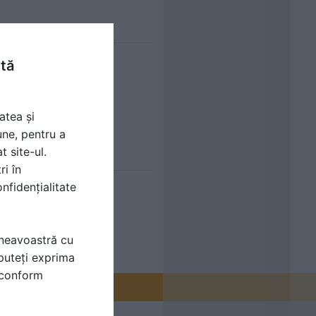
ntă
atea și
une, pentru a
t site-ul.
ri în
nfidențialitate
mneavoastră cu
puteți exprima
i conform