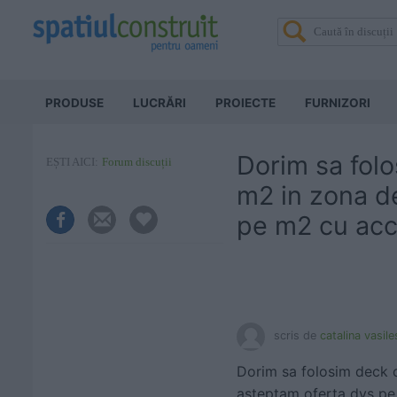
PRODUSE
LUCRĂRI
PROIECTE
FURNIZORI
Dorim sa fol
EȘTI AICI:
Forum discuții
m2 in zona d
pe m2 cu acce
scris de
catalina vasil
Dorim sa folosim deck 
asteptam oferta dvs pe 