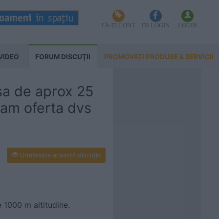
FĂ-ȚI CONT
FB LOGIN
LOGIN
VIDEO
FORUM DISCUŢII
PROMOVAȚI PRODUSE & SERVICII
sa de aprox 25
tam oferta dvs
Urmăreşte această discuţie
1000 m altitudine.