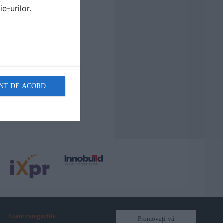
e-urilor.
NT DE ACORD
Toate categoriile
Promovați-vă