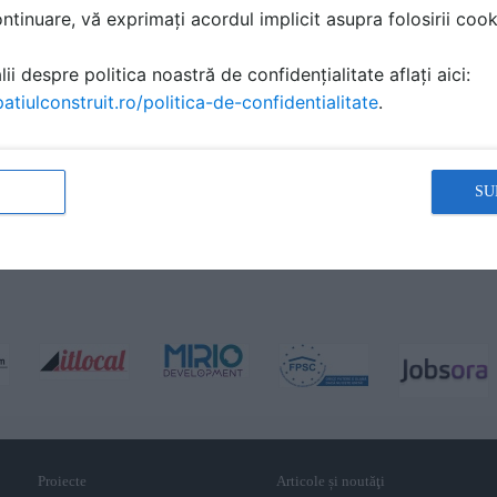
tinuare, vă exprimați acordul implicit asupra folosirii cooki
ii despre politica noastră de confidențialitate aflați aici:
atiulconstruit.ro/politica-de-confidentialitate
.
SU
Proiecte
Articole și noutăţi