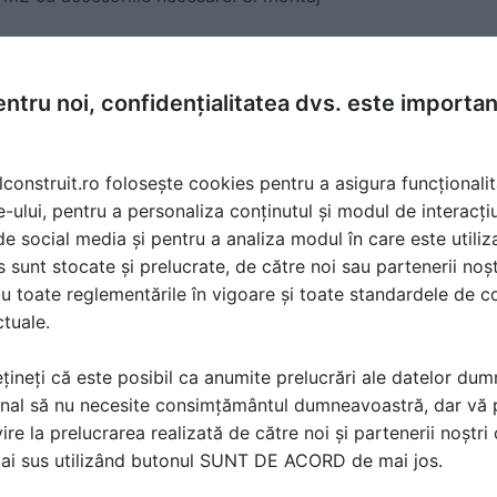
RELAZZO
la data 07 Aug 2013, 09:13
ntru noi, confidențialitatea dvs. este importa
lconstruit.ro folosește cookies pentru a asigura funcționalit
e-ului, pentru a personaliza conținutul și modul de interacți
i de social media și pentru a analiza modul în care este utiliza
sunt stocate și prelucrate, de către noi sau partenerii noșt
u toate reglementările în vigoare și toate standardele de co
ctuale.
țineți că este posibil ca anumite prelucrări ale datelor du
nal să nu necesite consimțământul dumneavoastră, dar vă 
ire la prelucrarea realizată de către noi și partenerii noștr
ă produsele și serviciile pe SpatiulConstruit.ro!
mai sus utilizând butonul SUNT DE ACORD de mai jos.