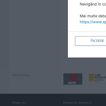
Navigând în con
Mai multe detal
https://www.sp
ÎNCHIDE
PARTENERI
Despre noi
Produse de constructii