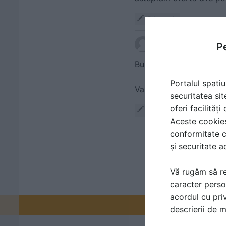
Răspunde
scris de
Specialistul 
Pe
Buna ziua,
Portalul spatiu
securitatea sit
oferi facilităț
Răspunde
Aceste cookies 
conformitate c
și securitate a
Vă rugăm să re
caracter perso
acordul cu priv
Promovați-v
descrierii de 