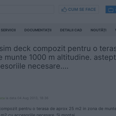
CUM SE FACE
SERVICII
DOCUMENTAŢII
DETALII CAD
NOUTĂȚI
osim deck compozit pentru o tera
e munte 1000 m altitudine. astep
soriile necesare....
escu
la data 04 Aug 2013, 18:36
compozit pentru o terasa de aprox 25 m2 in zona de munte 
m2 cu accesoriile necesare. Si montaj